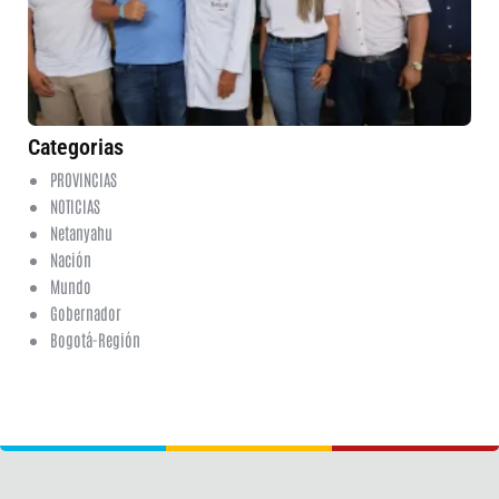
em
en
de
Cu
5 
No
co
Categorias
PROVINCIAS
NOTICIAS
Netanyahu
Nación
Mundo
Gobernador
Bogotá-Región