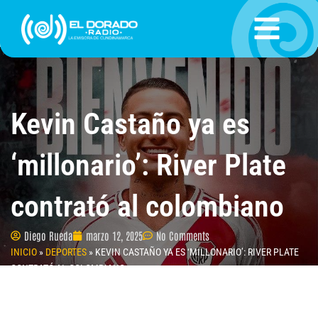
Ir
al
contenido
Kevin Castaño ya es
‘millonario’: River Plate
contrató al colombiano
Diego Rueda
marzo 12, 2025
No Comments
INICIO
»
DEPORTES
»
KEVIN CASTAÑO YA ES ‘MILLONARIO’: RIVER PLATE
CONTRATÓ AL COLOMBIANO