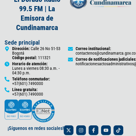
99.5 FM | La
Emisora de
Cundinamarca
Sede principal
Dirección:
Calle 26 No 51-53
Correo institucional:
Bogotá
contactenos@cundinamarca.gov.co
Código postal:
111321
Correo de notificaciones judiciales
Horario de atención:
notificacionesactosadministrativo
Lunes a viernes 08:30 a.m. -
04:30 p.m.
Teléfono conmutador:
+57(601) 7490000
Línea gratuita:
+57(601) 7490000
X
I
F
Y
T
¡Síguenos en redes sociales!
-
n
a
o
i