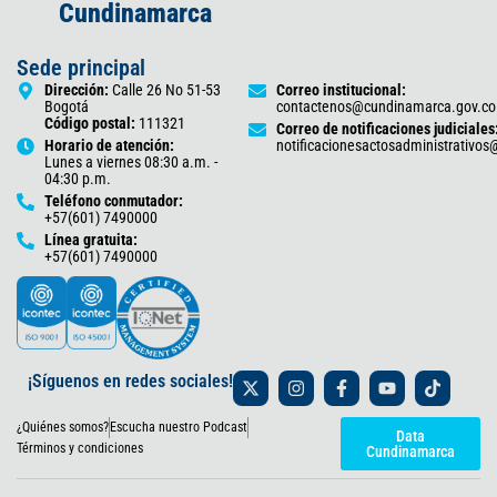
Cundinamarca
Sede principal
Dirección:
Calle 26 No 51-53
Correo institucional:
Bogotá
contactenos@cundinamarca.gov.co
Código postal:
111321
Correo de notificaciones judiciales
Horario de atención:
notificacionesactosadministrativo
Lunes a viernes 08:30 a.m. -
04:30 p.m.
Teléfono conmutador:
+57(601) 7490000
Línea gratuita:
+57(601) 7490000
X
I
F
Y
T
¡Síguenos en redes sociales!
-
n
a
o
i
t
s
c
u
k
¿Quiénes somos?
Escucha nuestro Podcast
w
t
e
t
t
Data
i
a
b
u
o
Términos y condiciones
Cundinamarca
t
g
o
b
k
t
r
o
e