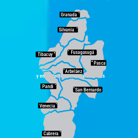
Granada
Silvania
Fusagasugá
Tibacuy
Pasca
Arbeláez
y entérate de lo último en noticias
Pandi
San Bernardo
Venecia
Cabrera