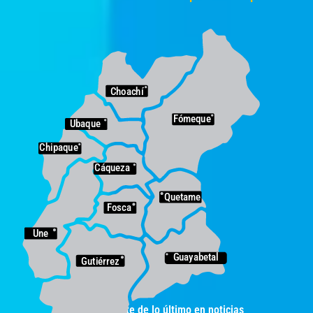
Choachí
Fómeque
Ubaque
Chipaque
Cáqueza
Quetame
Fosca
Une
Guayabetal
Gutiérrez
y entérate de lo último en noticias