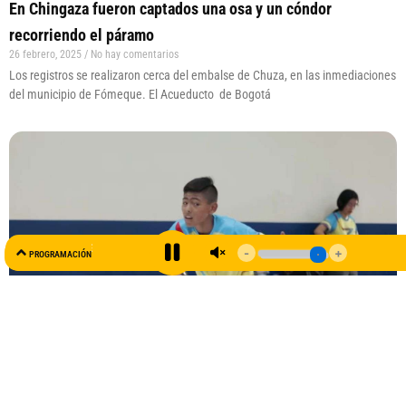
En Chingaza fueron captados una osa y un cóndor
recorriendo el páramo
26 febrero, 2025
No hay comentarios
Los registros se realizaron cerca del embalse de Chuza, en las inmediaciones
del municipio de Fómeque. El Acueducto de Bogotá
AL AIRE
PROGRAMACIÓN
99.5 FM
Fómeque acoge el primer campeonato departamental de
tenis de mesa
28 noviembre, 2024
No hay comentarios