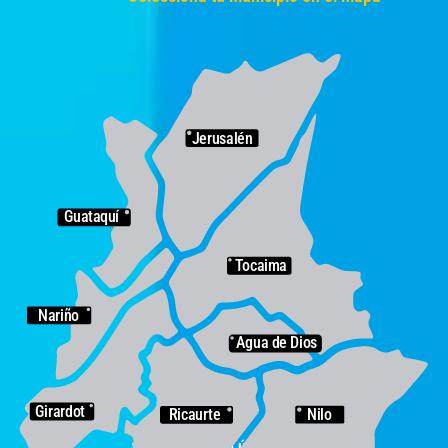
Jerusalén
Guataquí
Tocaima
Nariño
Agua de Dios
Girardot
Ricaurte
Nilo
y entérate de lo último en noticias