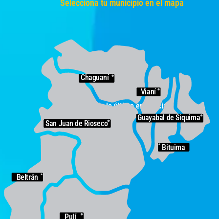
Selecciona tu municipio en el mapa
Chaguaní
Vianí
y entérate de lo último en noticias
Guayabal de Siquima
San Juan de Rioseco
Bituima
Beltrán
Pulí