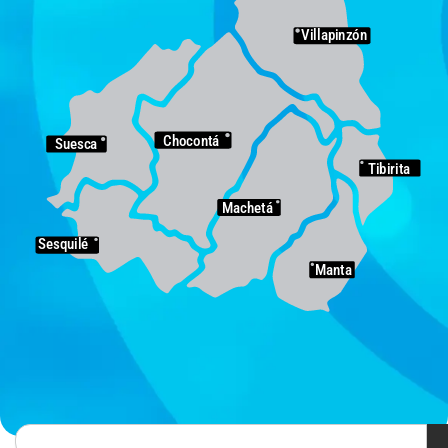
Villapinzón
Chocontá
Suesca
Tibirita
Machetá
Sesquilé
Manta
Search