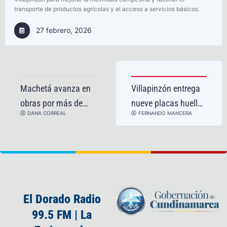
transporte de productos agrícolas y el acceso a servicios básicos.
27 febrero, 2026
Machetá avanza en
Villapinzón entrega
obras por más de
nueve placas huella
DANA CORREAL
FERNANDO MANCERA
$8.200 millones que
para mejorar la
impulsan turismo y
movilidad rural
desarrollo rural
El Dorado Radio
99.5 FM | La