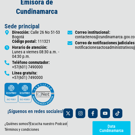
Emisora de
Cundinamarca
Sede principal
Dirección:
Calle 26 No 51-53
Correo institucional:
Bogotá
contactenos@cundinamarca.gov.co
Código postal:
111321
Correo de notificaciones judiciales
Horario de atención:
notificacionesactosadministrativo
Lunes a viernes 08:30 a.m. -
04:30 p.m.
Teléfono conmutador:
+57(601) 7490000
Línea gratuita:
+57(601) 7490000
X
I
F
Y
T
¡Síguenos en redes sociales!
-
n
a
o
i
t
s
c
u
k
¿Quiénes somos?
Escucha nuestro Podcast
w
t
e
t
t
Data
i
a
b
u
o
Términos y condiciones
Cundinamarca
t
g
o
b
k