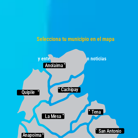
Selecciona tu municipio en el mapa
y entérate de lo último en noticias
Anolaima
Cachipay
Quipile
Tena
La Mesa
San Antonio
Anapoima