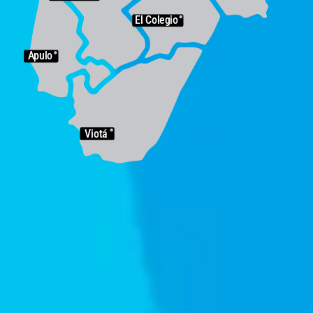
El Colegio
Apulo
Viotá