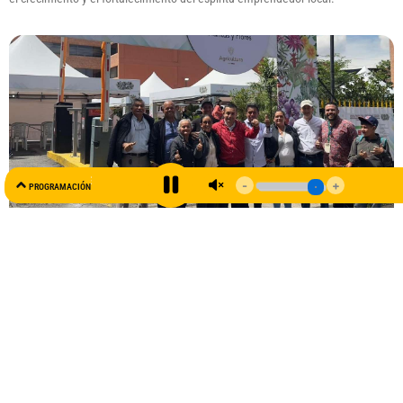
AL AIRE
PROGRAMACIÓN
99.5 FM
Viveristas de San Antonio del Tequendama destacan en la
Feria Blumen 2024
14 noviembre, 2024
No hay comentarios
Con el apoyo del Ministerio de Agricultura, Colviveros y el Vivero Cinco
Sentidos, productores locales de San Antonio del Tequendama participaron
con éxito en la Feria Blumen 2024, un evento que les permitió adquirir
nuevos conocimientos y compartir experiencias con otros actores del sector.