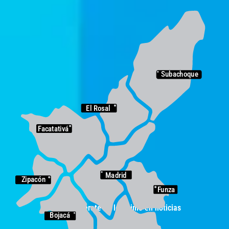
Subachoque
El Rosal
Facatativá
Madrid
Zipacón
Funza
y entérate de lo último en noticias
Bojacá