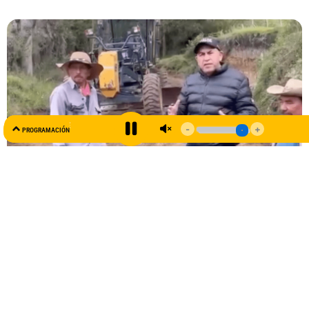
AL AIRE
PROGRAMACIÓN
99.5 FM
Zipacón avanza con la transformación de sus Juntas de
Acción Comunal
25 septiembre, 2024
No hay comentarios
La gestión efectiva del alcalde Eduard Hernán Correa Sarmiento impulsa el
desarrollo rural y educativo en la región.