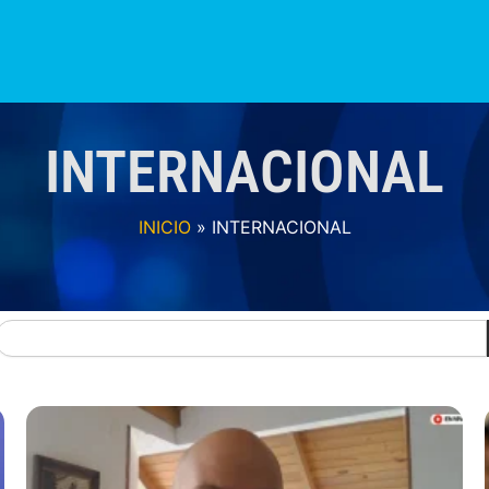
INTERNACIONAL
S?
NOTICIAS
COLOMBIA
BOGOTÁ
PROVINCIAS
INTERNACIONAL
INICIO
»
INTERNACIONAL
Search
Page
Page
Page
Page