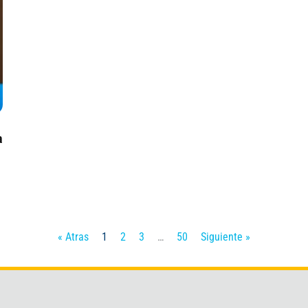
a
« Atras
1
2
3
…
50
Siguiente »