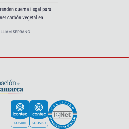
renden quema ilegal para
“Nos duele como pueblo
ner carbón vegetal en
alcalde de Sutatausa tr
unubá
explosión en una mina
ILLIAM SERRANO
WILLIAM SERRANO