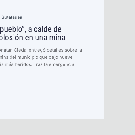
alidad de la leche y beneficia
roductoras
estigación, trabajo en el campo y conexión con
a de Ubaté. Un proyecto financiado con
eral de Regalías permitió mejorar