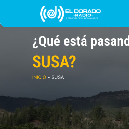
Ir
al
contenido
INICIO
PROGRAMACIÓN
¿QUIÉNES SOMO
¿Qué está pasan
SUSA?
INICIO
»
SUSA