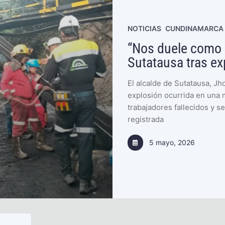
NOTICIAS
Tausa
Tausa mejora la c
a 40 familias p
La iniciativa combinó inv
el mercado en la provinci
recursos del Sistema Gen
15 abril, 2026