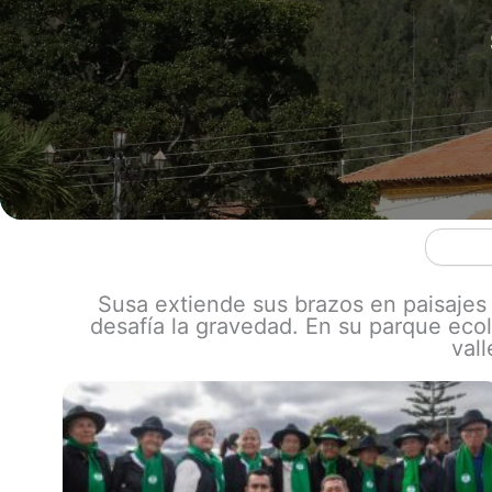
Search
Susa extiende sus brazos en paisajes
desafía la gravedad. En su parque eco
val