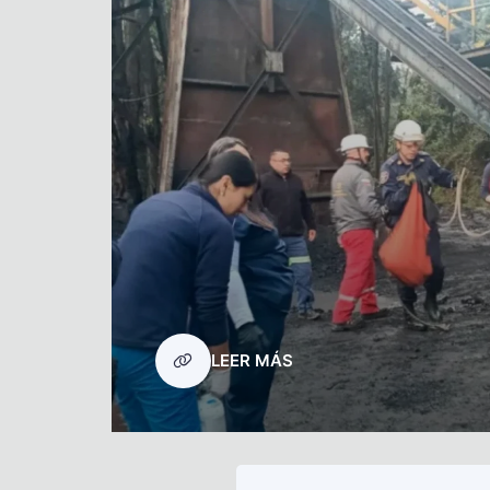
bre la
ve
ia
LEER MÁS