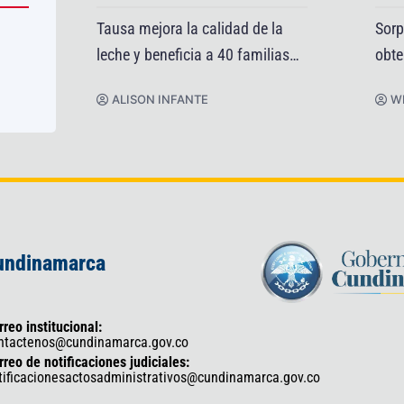
Tausa mejora la calidad de la
Sorp
leche y beneficia a 40 familias
obte
productoras
Cuc
ALISON INFANTE
W
Cundinamarca
rreo institucional:
ntactenos@cundinamarca.gov.co
rreo de notificaciones judiciales:
tificacionesactosadministrativos@cundinamarca.gov.co