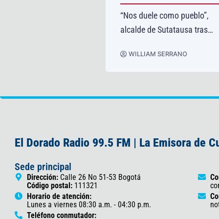
en quema ilegal para
“Nos duele como pueblo”,
carbón vegetal en
alcalde de Sutatausa tras
á
explosión en una mina
AM SERRANO
WILLIAM SERRANO
El Dorado Radio 99.5 FM | La Emisora de 
Sede principal
Dirección:
Calle 26 No 51-53 Bogotá
Co
Código postal:
111321
co
Horario de atención:
Co
Lunes a viernes 08:30 a.m. - 04:30 p.m.
no
Teléfono conmutador: