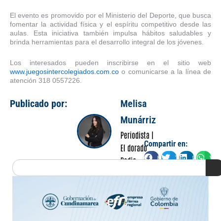
El evento es promovido por el Ministerio del Deporte, que busca
fomentar la actividad física y el espíritu competitivo desde las
aulas. Esta iniciativa también impulsa hábitos saludables y
brinda herramientas para el desarrollo integral de los jóvenes.
Los interesados pueden inscribirse en el sitio web
www.juegosintercolegiados.com.co
o comunicarse a la línea de
atención 318 0557226.
Publicado por:
Melisa
Munárriz
Periodista |
Compartir en:
El dorado
Facebook
Twitter
LinkedIn
Wha
Radio
Search