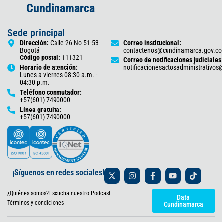
Cundinamarca
Sede principal
Dirección:
Calle 26 No 51-53
Correo institucional:
Bogotá
contactenos@cundinamarca.gov.co
Código postal:
111321
Correo de notificaciones judiciales
Horario de atención:
notificacionesactosadministrativo
Lunes a viernes 08:30 a.m. -
04:30 p.m.
Teléfono conmutador:
+57(601) 7490000
Línea gratuita:
+57(601) 7490000
X
I
F
Y
T
¡Síguenos en redes sociales!
-
n
a
o
i
t
s
c
u
k
¿Quiénes somos?
Escucha nuestro Podcast
w
t
e
t
t
Data
i
a
b
u
o
Términos y condiciones
Cundinamarca
t
g
o
b
k
t
r
o
e