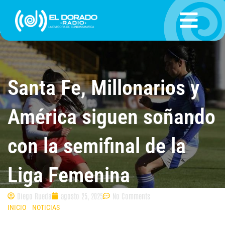
Ir
al
contenido
Santa Fe, Millonarios y
América siguen soñando
con la semifinal de la
Liga Femenina
Diego Rueda
agosto 25, 2025
No Comments
INICIO
»
NOTICIAS
»
SANTA FE, MILLONARIOS Y AMÉRICA SIGUEN
SOÑANDO CON LA SEMIFINAL DE LA LIGA FEMENINA