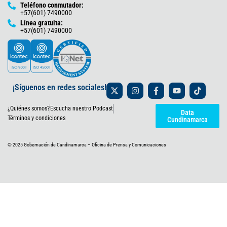
Teléfono conmutador:
+57(601) 7490000
Línea gratuita:
+57(601) 7490000
X
I
F
Y
T
¡Síguenos en redes sociales!
-
n
a
o
i
t
s
c
u
k
¿Quiénes somos?
Escucha nuestro Podcast
w
t
e
t
t
Data
i
a
b
u
o
Términos y condiciones
Cundinamarca
t
g
o
b
k
t
r
o
e
e
a
k
© 2025 Gobernación de Cundinamarca – Oficina de Prensa y Comunicaciones
r
m
-
f