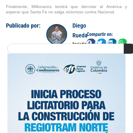
Finalmente, Millonarios tendrá que derrotar al América y
esperar que Santa Fe no salga victorioso contra Nacional.
Publicado por:
Diego
Compartir en:
Rueda
Facebook
Twitter
LinkedIn
Wha
Periodista
Search