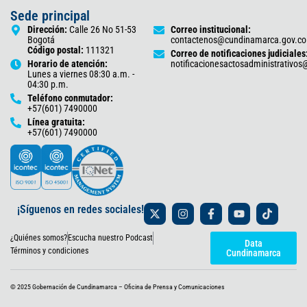
Sede principal
Dirección:
Calle 26 No 51-53
Correo institucional:
Bogotá
contactenos@cundinamarca.gov.co
Código postal:
111321
Correo de notificaciones judiciales
Horario de atención:
notificacionesactosadministrativo
Lunes a viernes 08:30 a.m. -
04:30 p.m.
Teléfono conmutador:
+57(601) 7490000
Línea gratuita:
+57(601) 7490000
X
I
F
Y
T
¡Síguenos en redes sociales!
-
n
a
o
i
t
s
c
u
k
¿Quiénes somos?
Escucha nuestro Podcast
w
t
e
t
t
Data
i
a
b
u
o
Términos y condiciones
Cundinamarca
t
g
o
b
k
t
r
o
e
e
a
k
© 2025 Gobernación de Cundinamarca – Oficina de Prensa y Comunicaciones
r
m
-
f