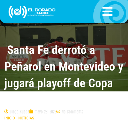
Ir
al
contenido
Santa Fe derrotó a
Peñarol en Montevideo y
jugará playoff de Copa
Sudamericana
Diego Rueda
mayo 28, 2026
No Comments
INICIO
»
NOTICIAS
»
SANTA FE DERROTÓ A PEÑAROL EN MONTEVIDEO Y
JUGARÁ PLAYOFF DE COPA SUDAMERICANA