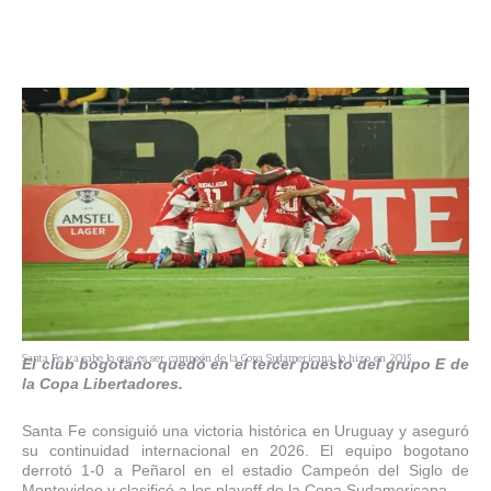
Santa Fe ya sabe lo que es ser campeón de la Copa Sudamericana, lo hizo en 2015.
El club bogotano quedó en el tercer puesto del grupo E de
la Copa Libertadores.
Santa Fe consiguió una victoria histórica en Uruguay y aseguró
su continuidad internacional en 2026. El equipo bogotano
derrotó 1-0 a Peñarol en el estadio Campeón del Siglo de
Montevideo y clasificó a los playoff de la Copa Sudamericana.