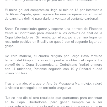
El único gol del compromiso llegó al minuto 13 por intermedio
de Alexis Zapata, quien aprovechó una recuperación en mitad
de cancha y definió para darle la ventaja al conjunto cardenal.
Santa Fe necesitaba ganar y esperar una derrota de Platense
frente a Corinthians para avanzar a los octavos de final de la
Copa Libertadores. Sin embargo, el equipo argentino logró un
resultado positivo en Brasil y se quedó con el segundo lugar del
grupo.
De esta manera, el cuadro dirigido por Jorge Bava terminó
tercero del Grupo E con ocho puntos y obtuvo el cupo a los
playoff de la Copa Sudamericana. Corinthians finalizó primero
con 11 unidades, Platense segundo con 10 y Peñarol quedó
último con tres.
Tras el partido, el arquero, Andrés Mosquera Marmolejo, valoró
la victoria conseguida en territorio uruguayo.
“No se nos dio el otro resultado que queríamos para continuar
en la Copa Libertadores, pero ganar siempre va a ser
importante y bueno; ahorita enfocarnos es lo que se va a hacer