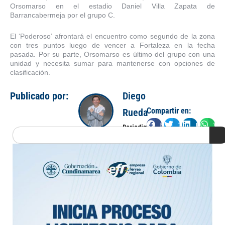
Orsomarso en el estadio Daniel Villa Zapata de
Barrancabermeja por el grupo C.
El ‘Poderoso’ afrontará el encuentro como segundo de la zona
con tres puntos luego de vencer a Fortaleza en la fecha
pasada. Por su parte, Orsomarso es último del grupo con una
unidad y necesita sumar para mantenerse con opciones de
clasificación.
Publicado por:
Diego
Compartir en:
Rueda
Facebook
Twitter
LinkedIn
Wha
Periodista
Search