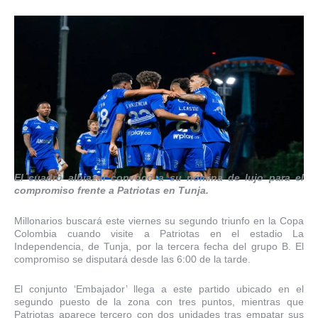
El cuadro albiazul convocó a su nómina de lujo para el
compromiso frente a Patriotas en Tunja.
Millonarios buscará este viernes su segundo triunfo en la Copa
Colombia cuando visite a Patriotas en el estadio La
Independencia, de Tunja, por la tercera fecha del grupo B. El
compromiso se disputará desde las 6:00 de la tarde.
El conjunto ‘Embajador’ llega a este partido ubicado en el
segundo puesto de la zona con tres puntos, mientras que
Patriotas aparece tercero con dos unidades tras empatar sus