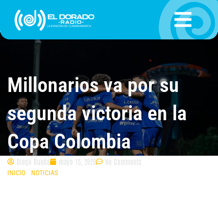
Ir
al
contenido
Millonarios va por su
segunda victoria en la
Copa Colombia
Diego Rueda
mayo 15, 2026
No Comments
INICIO
»
NOTICIAS
»
MILLONARIOS VA POR SU SEGUNDA VICTORIA EN LA
COPA COLOMBIA