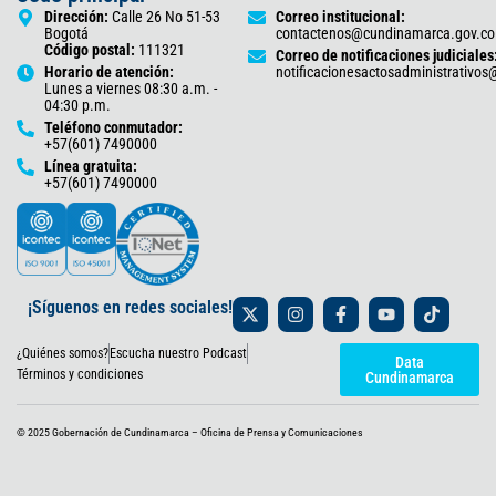
Dirección:
Calle 26 No 51-53
Correo institucional:
Bogotá
contactenos@cundinamarca.gov.co
Código postal:
111321
Correo de notificaciones judiciales
Horario de atención:
notificacionesactosadministrativo
Lunes a viernes 08:30 a.m. -
04:30 p.m.
Teléfono conmutador:
+57(601) 7490000
Línea gratuita:
+57(601) 7490000
X
I
F
Y
T
¡Síguenos en redes sociales!
-
n
a
o
i
t
s
c
u
k
¿Quiénes somos?
Escucha nuestro Podcast
w
t
e
t
t
Data
i
a
b
u
o
Términos y condiciones
Cundinamarca
t
g
o
b
k
t
r
o
e
e
a
k
© 2025 Gobernación de Cundinamarca – Oficina de Prensa y Comunicaciones
r
m
-
f