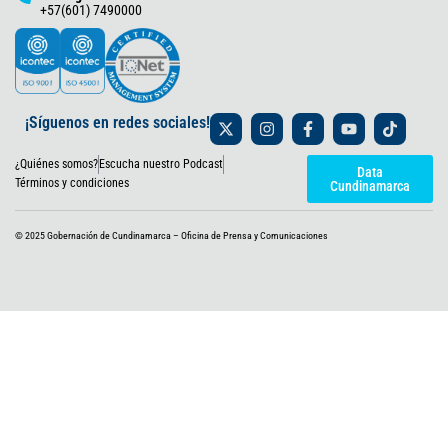
+57(601) 7490000
X
I
F
Y
T
¡Síguenos en redes sociales!
-
n
a
o
i
t
s
c
u
k
¿Quiénes somos?
Escucha nuestro Podcast
w
t
e
t
t
Data
i
a
b
u
o
Términos y condiciones
Cundinamarca
t
g
o
b
k
t
r
o
e
e
a
k
© 2025 Gobernación de Cundinamarca – Oficina de Prensa y Comunicaciones
r
m
-
f