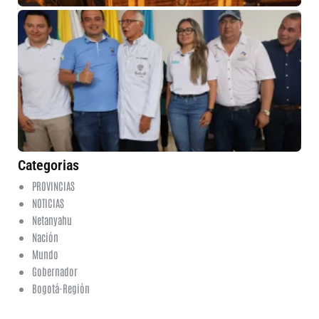
Me
in
nu
am
pa
em
en
de
Cu
5 
No
co
Categorias
PROVINCIAS
NOTICIAS
Netanyahu
Nación
Mundo
Gobernador
Bogotá-Región