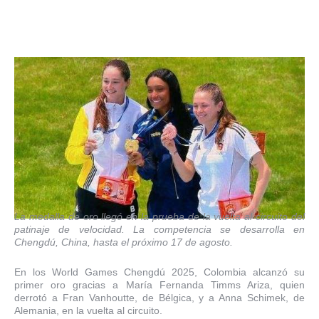
La medalla de oro llegó en la prueba de la vuelta al circuito del
patinaje de velocidad. La competencia se desarrolla en
Chengdú, China, hasta el próximo 17 de agosto.
En los World Games Chengdú 2025, Colombia alcanzó su
primer oro gracias a María Fernanda Timms Ariza, quien
derrotó a Fran Vanhoutte, de Bélgica, y a Anna Schimek, de
Alemania, en la vuelta al circuito.