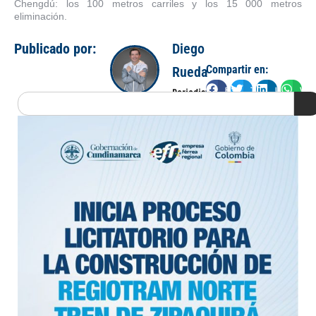
Chengdú: los 100 metros carriles y los 15 000 metros
eliminación.
Publicado por:
Diego
Compartir en:
Rueda
Facebook
Twitter
LinkedIn
Wha
Periodista
Search