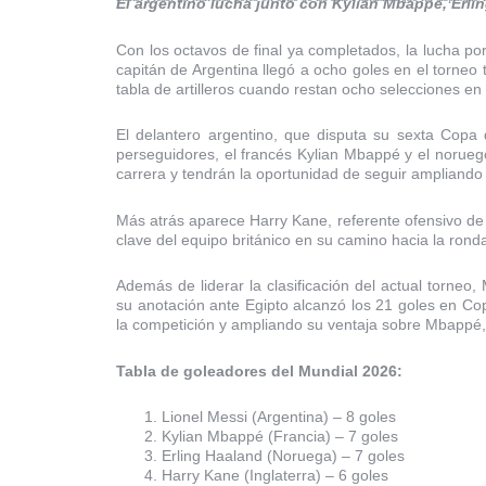
El argentino lucha junto con Kylian Mbappé, Erling
Con los octavos de final ya completados, la lucha por
capitán de Argentina llegó a ocho goles en el torneo t
tabla de artilleros cuando restan ocho selecciones e
El delantero argentino, que disputa su sexta Copa
perseguidores, el francés Kylian Mbappé y el norueg
carrera y tendrán la oportunidad de seguir ampliando s
Más atrás aparece Harry Kane, referente ofensivo de I
clave del equipo británico en su camino hacia la rond
Además de liderar la clasificación del actual torneo
su anotación ante Egipto alcanzó los 21 goles en C
la competición y ampliando su ventaja sobre Mbappé
Tabla de goleadores del Mundial 2026:
Lionel Messi (Argentina) – 8 goles
Kylian Mbappé (Francia) – 7 goles
Erling Haaland (Noruega) – 7 goles
Harry Kane (Inglaterra) – 6 goles