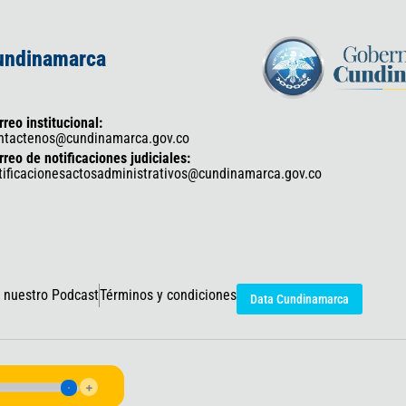
Cundinamarca
rreo institucional:
ntactenos@cundinamarca.gov.co
rreo de notificaciones judiciales:
tificacionesactosadministrativos@cundinamarca.gov.co
 nuestro Podcast
Términos y condiciones
Data Cundinamarca
icaciones