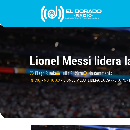
Ir
al
contenido
INICIO
PROGRAMACIÓN
¿QUIÉNES SOMO
Lionel Messi lidera 
Diego Rueda
julio 8, 2026
No Comments
INICIO
»
NOTICIAS
»
LIONEL MESSI LIDERA LA CARRERA POR 