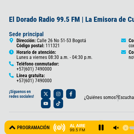
El Dorado Radio 99.5 FM | La Emisora de 
Sede principal
Dirección:
Calle 26 No 51-53 Bogotá
Co
Código postal:
111321
co
Horario de atención:
Co
Lunes a viernes 08:30 a.m. - 04:30 p.m.
no
Teléfono conmutador:
+57(601) 7490000
Línea gratuita:
+57(601) 7490000
X
Y
I
T
F
¡Síguenos en
-
o
n
i
a
redes sociales!
¿Quiénes somos?
Escucha
t
u
s
k
c
w
t
t
t
e
i
u
a
o
b
t
b
g
k
o
t
e
r
o
© 2025 Gobernación de Cundinamarca – Oficina de Prensa y Comun
e
a
k
AL AIRE
PROGRAMACIÓN
r
m
-
99.5 FM