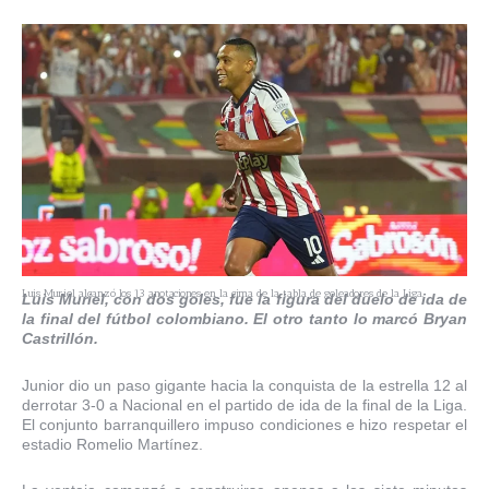
Luis Muriel alcanzó los 13 anotaciones en la cima de la tabla de goleadores de la Liga.
Luis Muriel, con dos goles, fue la figura del duelo de ida de
la final del fútbol colombiano. El otro tanto lo marcó Bryan
Castrillón.
Junior dio un paso gigante hacia la conquista de la estrella 12 al
derrotar 3-0 a Nacional en el partido de ida de la final de la Liga.
El conjunto barranquillero impuso condiciones e hizo respetar el
estadio Romelio Martínez.