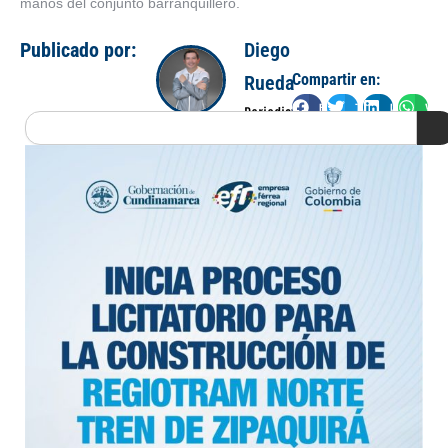
manos del conjunto barranquillero.
Publicado por:
Diego
Compartir en:
Rueda
Facebook
Twitter
LinkedIn
Wha
Periodista
Search