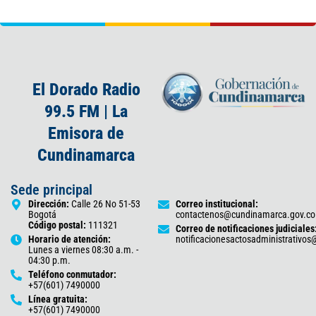
El Dorado Radio
99.5 FM | La
Emisora de
Cundinamarca
Sede principal
Dirección:
Calle 26 No 51-53
Correo institucional:
Bogotá
contactenos@cundinamarca.gov.co
Código postal:
111321
Correo de notificaciones judiciales
Horario de atención:
notificacionesactosadministrativo
Lunes a viernes 08:30 a.m. -
04:30 p.m.
Teléfono conmutador:
+57(601) 7490000
Línea gratuita:
+57(601) 7490000