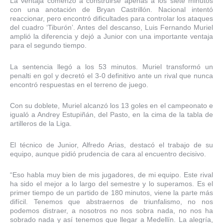
La ventaja comenzó a construirse apenas a los siete minutos
con una anotación de Bryan Castrillón. Nacional intentó
reaccionar, pero encontró dificultades para controlar los ataques
del cuadro ‘Tiburón’. Antes del descanso, Luis Fernando Muriel
amplió la diferencia y dejó a Junior con una importante ventaja
para el segundo tiempo.
La sentencia llegó a los 53 minutos. Muriel transformó un
penalti en gol y decretó el 3-0 definitivo ante un rival que nunca
encontró respuestas en el terreno de juego.
Con su doblete, Muriel alcanzó los 13 goles en el campeonato e
igualó a Andrey Estupiñán, del Pasto, en la cima de la tabla de
artilleros de la Liga.
El técnico de Junior, Alfredo Arias, destacó el trabajo de su
equipo, aunque pidió prudencia de cara al encuentro decisivo.
“Eso habla muy bien de mis jugadores, de mi equipo. Este rival
ha sido el mejor a lo largo del semestre y lo superamos. Es el
primer tiempo de un partido de 180 minutos, viene la parte más
difícil. Tenemos que abstraernos de triunfalismo, no nos
podemos distraer, a nosotros no nos sobra nada, no nos ha
sobrado nada y así tenemos que llegar a Medellín. La alegría,