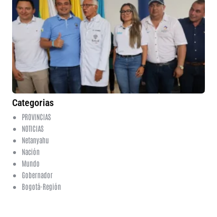
Me
in
nu
am
pa
em
en
de
Cu
5 
No
co
Categorias
PROVINCIAS
NOTICIAS
Netanyahu
Nación
Mundo
Gobernador
Bogotá-Región