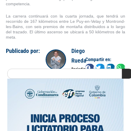
competencia.
La carrera continuará con la cuarta jornada, que tendrá un
recorrido de 167 kilómetros entre Le Puy-en-Velay y Montrond-
les-Bains, con seis premios de montaña distribuidos a lo largo
del trazado. El último ascenso se ubicará a 50 kilómetros de la
meta.
Publicado por:
Diego
Compartir en:
Rueda
Facebook
Twitter
LinkedIn
Wha
Periodista
Search