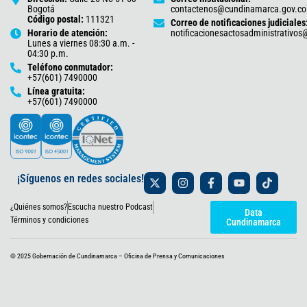
Bogotá
contactenos@cundinamarca.gov.co
Código postal:
111321
Correo de notificaciones judiciales
Horario de atención:
notificacionesactosadministrativo
Lunes a viernes 08:30 a.m. -
04:30 p.m.
Teléfono conmutador:
+57(601) 7490000
Línea gratuita:
+57(601) 7490000
X
I
F
Y
T
¡Síguenos en redes sociales!
-
n
a
o
i
t
s
c
u
k
¿Quiénes somos?
Escucha nuestro Podcast
w
t
e
t
t
Data
i
a
b
u
o
Términos y condiciones
Cundinamarca
t
g
o
b
k
t
r
o
e
e
a
k
© 2025 Gobernación de Cundinamarca – Oficina de Prensa y Comunicaciones
r
m
-
f