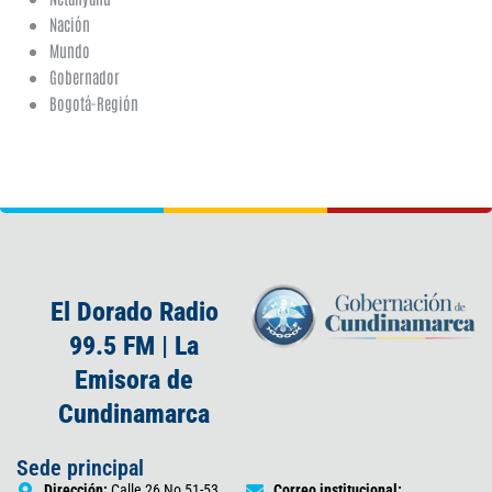
Nación
Mundo
Gobernador
Bogotá-Región
El Dorado Radio
99.5 FM | La
Emisora de
Cundinamarca
Sede principal
Dirección:
Calle 26 No 51-53
Correo institucional: