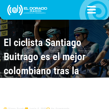
Ir
al
contenido
El ciclista Santiago
Buitrago es el mejor
colombiano tras la
tercera etapa del Tour
Auvergne
Diego Rueda
junio 9, 2026
No Comments