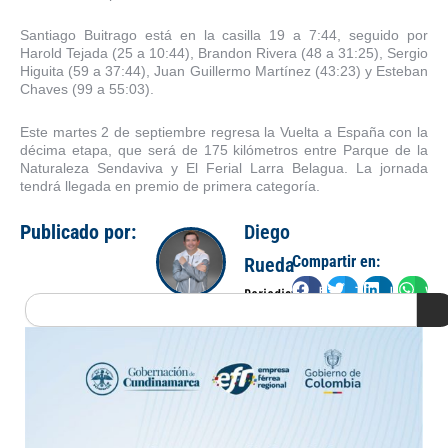
Santiago Buitrago está en la casilla 19 a 7:44, seguido por
Harold Tejada (25 a 10:44), Brandon Rivera (48 a 31:25), Sergio
Higuita (59 a 37:44), Juan Guillermo Martínez (43:23) y Esteban
Chaves (99 a 55:03).
Este martes 2 de septiembre regresa la Vuelta a España con la
décima etapa, que será de 175 kilómetros entre Parque de la
Naturaleza Sendaviva y El Ferial Larra Belagua. La jornada
tendrá llegada en premio de primera categoría.
Publicado por:
Diego
Compartir en:
Rueda
Facebook
Twitter
LinkedIn
Wha
Periodista
Search