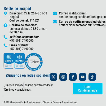
Sede principal
Dirección:
Calle 26 No 51-53
Correo institucional:
Bogotá
contactenos@cundinamarca.gov.co
Código postal:
111321
Correo de notificaciones judiciales
Horario de atención:
notificacionesactosadministrativo
Lunes a viernes 08:30 a.m. -
04:30 p.m.
Teléfono conmutador:
+57(601) 7490000
Línea gratuita:
+57(601) 7490000
X
I
F
Y
T
¡Síguenos en redes sociales!
-
n
a
o
i
t
s
c
u
k
¿Quiénes somos?
Escucha nuestro Podcast
w
t
e
t
t
Data
i
a
b
u
o
Términos y condiciones
Cundinamarca
t
g
o
b
k
t
r
o
e
e
a
k
© 2025 Gobernación de Cundinamarca – Oficina de Prensa y Comunicaciones
r
m
-