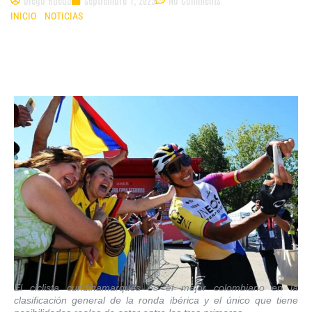
INICIO
»
NOTICIAS
»
EGAN BERNAL EMPIEZA LA SEGUNDA SEMANA DE LA
VUELTA A ESPAÑA CON LA ILUSIÓN DE ACERCARSE AL PODIO
El ciclista cundinamarqués es el mejor colombiano en la
clasificación general de la ronda ibérica y el único que tiene