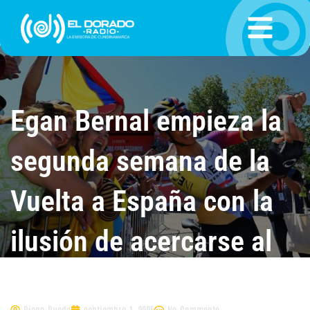
Ir
al
contenido
Egan Bernal empieza la
segunda semana de la
Vuelta a España con la
ilusión de acercarse al
podio
Diego Rueda
septiembre 1, 2025
No Comments