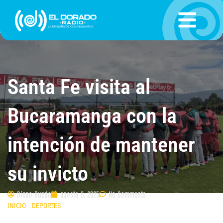
Ir
al
contenido
Santa Fe visita al
Bucaramanga con la
intención de mantener
su invicto
Diego Rueda
agosto 9, 2025
No Comments
INICIO
»
DEPORTES
»
SANTA FE VISITA AL BUCARAMANGA CON LA
INTENCIÓN DE MANTENER SU INVICTO