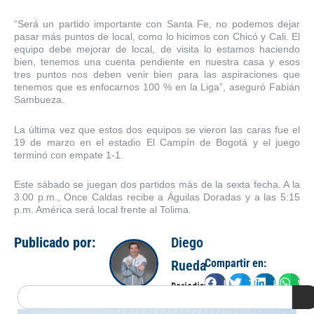
“Será un partido importante con Santa Fe, no podemos dejar
pasar más puntos de local, como lo hicimos con Chicó y Cali. El
equipo debe mejorar de local, de visita lo estamos haciendo
bien, tenemos una cuenta pendiente en nuestra casa y esos
tres puntos nos deben venir bien para las aspiraciones que
tenemos que es enfocarnos 100 % en la Liga”, aseguró Fabián
Sambueza.
La última vez que estos dos equipos se vieron las caras fue el
19 de marzo en el estadio El Campín de Bogotá y el juego
terminó con empate 1-1.
Este sábado se juegan dos partidos más de la sexta fecha. A la
3.00 p.m., Once Caldas recibe a Águilas Doradas y a las 5:15
p.m. América será local frente al Tolima.
Publicado por:
Diego
Compartir en:
Rueda
Facebook
Twitter
LinkedIn
Wha
Periodista
Search