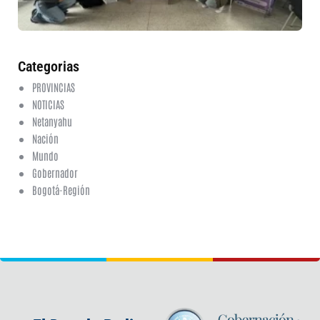
6 a
20
ha
co
Categorias
PROVINCIAS
NOTICIAS
Netanyahu
Nación
Mundo
Gobernador
Bogotá-Región