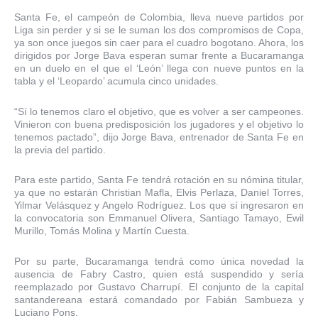
Santa Fe, el campeón de Colombia, lleva nueve partidos por
Liga sin perder y si se le suman los dos compromisos de Copa,
ya son once juegos sin caer para el cuadro bogotano. Ahora, los
dirigidos por Jorge Bava esperan sumar frente a Bucaramanga
en un duelo en el que el ‘León’ llega con nueve puntos en la
tabla y el ‘Leopardo’ acumula cinco unidades.
“Sí lo tenemos claro el objetivo, que es volver a ser campeones.
Vinieron con buena predisposición los jugadores y el objetivo lo
tenemos pactado”, dijo Jorge Bava, entrenador de Santa Fe en
la previa del partido.
Para este partido, Santa Fe tendrá rotación en su nómina titular,
ya que no estarán Christian Mafla, Elvis Perlaza, Daniel Torres,
Yilmar Velásquez y Angelo Rodríguez. Los que sí ingresaron en
la convocatoria son Emmanuel Olivera, Santiago Tamayo, Ewil
Murillo, Tomás Molina y Martín Cuesta.
Por su parte, Bucaramanga tendrá como única novedad la
ausencia de Fabry Castro, quien está suspendido y sería
reemplazado por Gustavo Charrupí. El conjunto de la capital
santandereana estará comandado por Fabián Sambueza y
Luciano Pons.