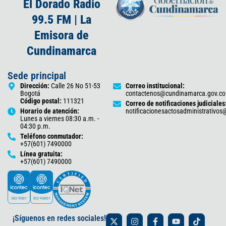
El Dorado Radio
99.5 FM | La
Emisora de
Cundinamarca
Sede principal
Dirección:
Calle 26 No 51-53
Correo institucional:
Bogotá
contactenos@cundinamarca.gov.co
Código postal:
111321
Correo de notificaciones judiciales
Horario de atención:
notificacionesactosadministrativo
Lunes a viernes 08:30 a.m. -
04:30 p.m.
Teléfono conmutador:
+57(601) 7490000
Línea gratuita:
+57(601) 7490000
X
I
F
Y
T
¡Síguenos en redes sociales!
-
n
a
o
i