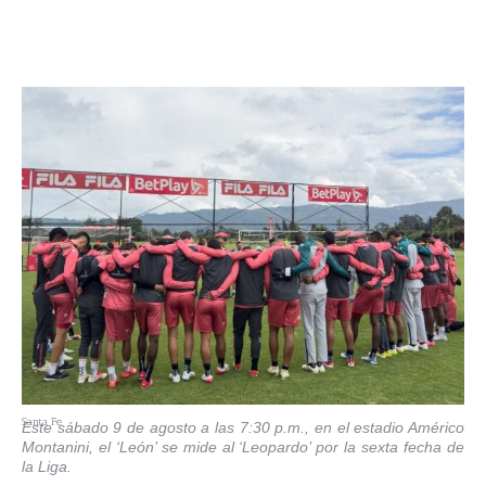
Santa Fe
Este sábado 9 de agosto a las 7:30 p.m., en el estadio Américo
Montanini, el ‘León’ se mide al ‘Leopardo’ por la sexta fecha de
la Liga.