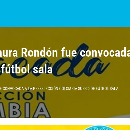
S?
NOTICIAS
COLOMBIA
BOGOTÁ
INTERNACIONAL
PROVINCIAS
ura Rondón fue convocada 
fútbol sala
 CONVOCADA A LA PRESELECCIÓN COLOMBIA SUB-20 DE FÚTBOL SALA