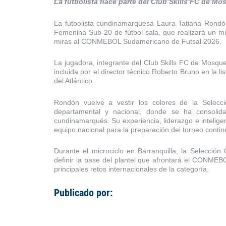
La futbolista hace parte del Club Skills FC de Mo
La futbolista cundinamarquesa Laura Tatiana Rondó
Femenina Sub-20 de fútbol sala, que realizará un mic
miras al CONMEBOL Sudamericano de Futsal 2026.
La jugadora, integrante del Club Skills FC de Mosque
incluida por el director técnico Roberto Bruno en la 
del Atlántico.
Rondón vuelve a vestir los colores de la Selecc
departamental y nacional, donde se ha consolida
cundinamarqués. Su experiencia, liderazgo e inteligen
equipo nacional para la preparación del torneo contin
Durante el microciclo en Barranquilla, la Selecció
definir la base del plantel que afrontará el CONMEB
principales retos internacionales de la categoría.
Publicado por: