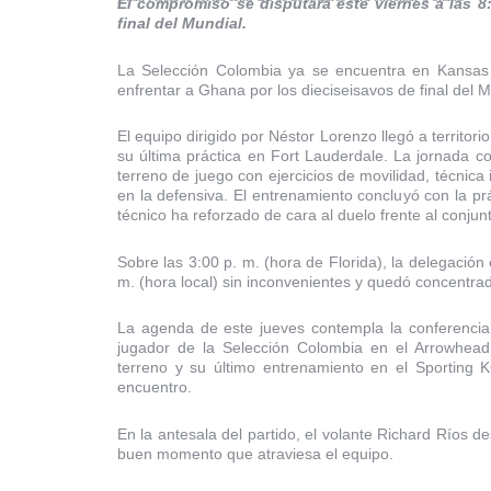
El compromiso se disputará este viernes a las 8:
final del Mundial.
La Selección Colombia ya se encuentra en Kansas 
enfrentar a Ghana por los dieciseisavos de final del 
El equipo dirigido por Néstor Lorenzo llegó a territor
su última práctica en Fort Lauderdale. La jornada c
terreno de juego con ejercicios de movilidad, técnica 
en la defensiva. El entrenamiento concluyó con la p
técnico ha reforzado de cara al duelo frente al conjunt
Sobre las 3:00 p. m. (hora de Florida), la delegación
m. (hora local) sin inconvenientes y quedó concentrad
La agenda de este jueves contempla la conferencia 
jugador de la Selección Colombia en el Arrowhead S
terreno y su último entrenamiento en el Sporting K
encuentro.
En la antesala del partido, el volante Richard Ríos d
buen momento que atraviesa el equipo.