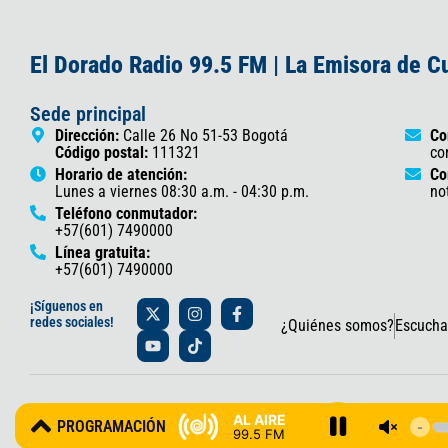
El Dorado Radio 99.5 FM | La Emisora de 
Sede principal
Dirección:
Calle 26 No 51-53 Bogotá
Co
Código postal:
111321
co
Horario de atención:
Co
Lunes a viernes 08:30 a.m. - 04:30 p.m.
no
Teléfono conmutador:
+57(601) 7490000
Línea gratuita:
+57(601) 7490000
X
Y
I
T
F
¡Síguenos en
-
o
n
i
a
redes sociales!
¿Quiénes somos?
Escucha
t
u
s
k
c
w
t
t
t
e
i
u
a
o
b
t
b
g
k
o
t
e
r
o
© 2025 Gobernación de Cundinamarca – Oficina de Prensa y Comun
e
a
k
AL AIRE
PROGRAMACIÓN
r
m
-
99.5 FM