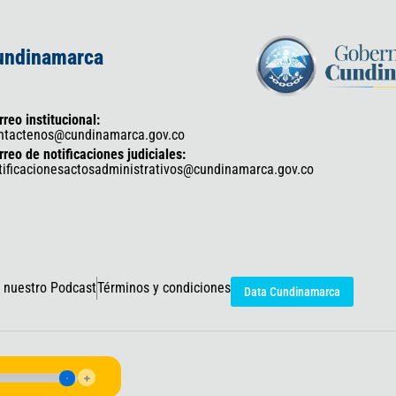
Cundinamarca
rreo institucional:
ntactenos@cundinamarca.gov.co
rreo de notificaciones judiciales:
tificacionesactosadministrativos@cundinamarca.gov.co
 nuestro Podcast
Términos y condiciones
Data Cundinamarca
icaciones