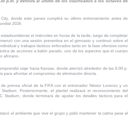
30 p.m. y definirá al último de los clasificados a los octavos de
City, donde este jueves cumplirá su último entrenamiento antes de
Mundial 2026.
io estadounidense el miércoles en horas de la tarde, luego de completar
omenzó con una sesión preventiva en el gimnasio y continuó sobre el
individual y trabajos tácticos enfocados tanto en la fase ofensiva como
ráctica de acciones a balón parado, uno de los aspectos que el cuerpo
o africano.
 emprendió viaje hacia Kansas, donde aterrizó alrededor de las 6:00 p.
a para afrontar el compromiso de eliminación directa.
de prensa oficial de la FIFA con el entrenador Néstor Lorenzo y un
tadium. Posteriormente, el plantel realizará el reconocimiento del
C Stadium, donde terminará de ajustar los detalles tácticos para el
estacó el ambiente que vive el grupo y pidió mantener la calma pese al