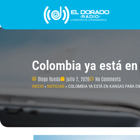
Ir
al
contenido
INICIO
PROGRAMACIÓN
¿QUIÉNES SOMO
Colombia ya está en
Diego Rueda
julio 2, 2026
No Comments
INICIO
»
NOTICIAS
»
COLOMBIA YA ESTÁ EN KANSAS PARA E