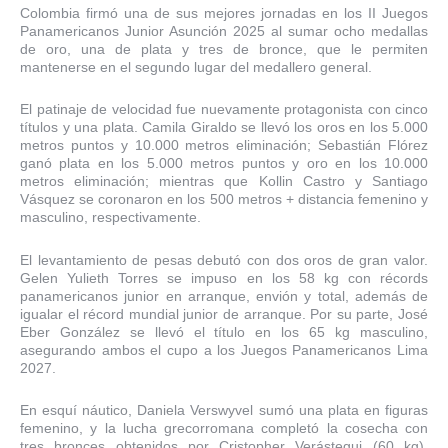
Colombia firmó una de sus mejores jornadas en los II Juegos
Panamericanos Junior Asunción 2025 al sumar ocho medallas
de oro, una de plata y tres de bronce, que le permiten
mantenerse en el segundo lugar del medallero general.
El patinaje de velocidad fue nuevamente protagonista con cinco
títulos y una plata. Camila Giraldo se llevó los oros en los 5.000
metros puntos y 10.000 metros eliminación; Sebastián Flórez
ganó plata en los 5.000 metros puntos y oro en los 10.000
metros eliminación; mientras que Kollin Castro y Santiago
Vásquez se coronaron en los 500 metros + distancia femenino y
masculino, respectivamente.
El levantamiento de pesas debutó con dos oros de gran valor.
Gelen Yulieth Torres se impuso en los 58 kg con récords
panamericanos junior en arranque, envión y total, además de
igualar el récord mundial junior de arranque. Por su parte, José
Eber González se llevó el título en los 65 kg masculino,
asegurando ambos el cupo a los Juegos Panamericanos Lima
2027.
En esquí náutico, Daniela Verswyvel sumó una plata en figuras
femenino, y la lucha grecorromana completó la cosecha con
tres bronces obtenidos por Cristopher Verástegui (60 kg),