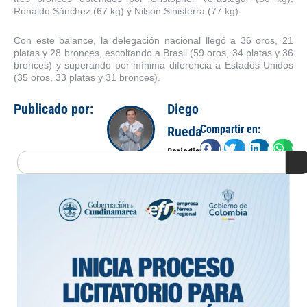
Ronaldo Sánchez (67 kg) y Nilson Sinisterra (77 kg).
Con este balance, la delegación nacional llegó a 36 oros, 21
platas y 28 bronces, escoltando a Brasil (59 oros, 34 platas y 36
bronces) y superando por mínima diferencia a Estados Unidos
(35 oros, 33 platas y 31 bronces).
Publicado por:
Diego
Compartir en:
Rueda
Facebook
Twitter
LinkedIn
Wha
Periodista
Search