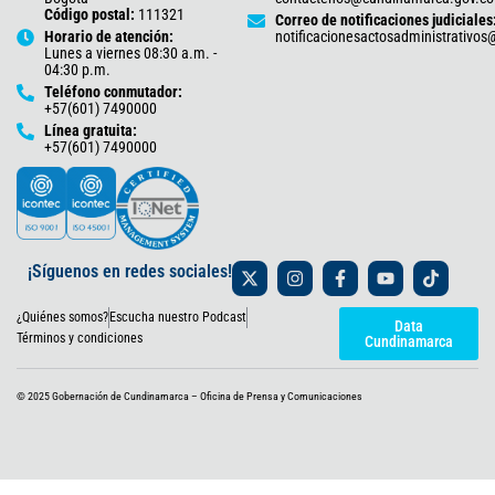
Código postal:
111321
Correo de notificaciones judiciales
Horario de atención:
notificacionesactosadministrativo
Lunes a viernes 08:30 a.m. -
04:30 p.m.
Teléfono conmutador:
+57(601) 7490000
Línea gratuita:
+57(601) 7490000
X
I
F
Y
T
¡Síguenos en redes sociales!
-
n
a
o
i
t
s
c
u
k
¿Quiénes somos?
Escucha nuestro Podcast
w
t
e
t
t
Data
i
a
b
u
o
Términos y condiciones
Cundinamarca
t
g
o
b
k
t
r
o
e
e
a
k
© 2025 Gobernación de Cundinamarca – Oficina de Prensa y Comunicaciones
r
m
-
f