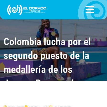
Ir
al
contenido
Colombia lucha por el
segundo puesto de la
medallería de los
Juegos Panamericanos
Junior 2025
Diego Rueda
agosto 21, 2025
No Comments