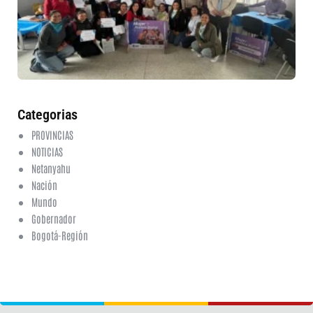
et
fo
en
ed
fi
6 a
20
ha
co
Categorias
PROVINCIAS
NOTICIAS
Netanyahu
Nación
Mundo
Gobernador
Bogotá-Región