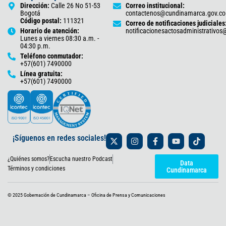
Dirección:
Calle 26 No 51-53
Correo institucional:
Bogotá
contactenos@cundinamarca.gov.co
Código postal:
111321
Correo de notificaciones judiciales
Horario de atención:
notificacionesactosadministrativo
Lunes a viernes 08:30 a.m. -
04:30 p.m.
Teléfono conmutador:
+57(601) 7490000
Línea gratuita:
+57(601) 7490000
X
I
F
Y
T
¡Síguenos en redes sociales!
-
n
a
o
i
t
s
c
u
k
¿Quiénes somos?
Escucha nuestro Podcast
w
t
e
t
t
Data
i
a
b
u
o
Términos y condiciones
Cundinamarca
t
g
o
b
k
t
r
o
e
e
a
k
© 2025 Gobernación de Cundinamarca – Oficina de Prensa y Comunicaciones
r
m
-
f