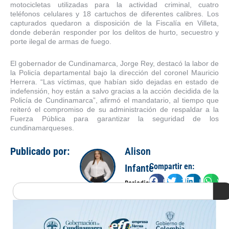
motocicletas utilizadas para la actividad criminal, cuatro
teléfonos celulares y 18 cartuchos de diferentes calibres. Los
capturados quedaron a disposición de la Fiscalía en Villeta,
donde deberán responder por los delitos de hurto, secuestro y
porte ilegal de armas de fuego.
El gobernador de Cundinamarca, Jorge Rey, destacó la labor de
la Policía departamental bajo la dirección del coronel Mauricio
Herrera. “Las víctimas, que habían sido dejadas en estado de
indefensión, hoy están a salvo gracias a la acción decidida de la
Policía de Cundinamarca”, afirmó el mandatario, al tiempo que
reiteró el compromiso de su administración de respaldar a la
Fuerza Pública para garantizar la seguridad de los
cundinamarqueses.
Publicado por:
Alison
Compartir en:
Infante
Facebook
Twitter
LinkedIn
Wha
Periodista
Search