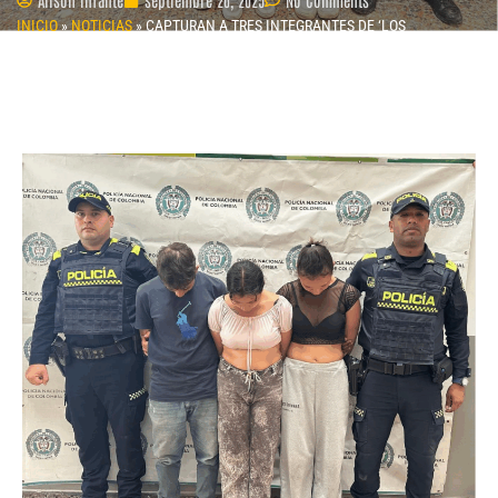
INICIO
»
NOTICIAS
»
CAPTURAN A TRES INTEGRANTES DE ‘LOS
USURPADORES’ EN QUEBRADANEGRA POR SECUESTRO Y HURTO