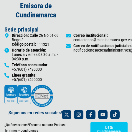
Emisora de
Cundinamarca
Sede principal
Dirección:
Calle 26 No 51-53
Correo institucional:
Bogotá
contactenos@cundinamarca.gov.co
Código postal:
111321
Correo de notificaciones judiciales
Horario de atención:
notificacionesactosadministrativo
Lunes a viernes 08:30 a.m. -
04:30 p.m.
Teléfono conmutador:
+57(601) 7490000
Línea gratuita:
+57(601) 7490000
X
I
F
Y
T
¡Síguenos en redes sociales!
-
n
a
o
i
t
s
c
u
k
¿Quiénes somos?
Escucha nuestro Podcast
w
t
e
t
t
Data
i
a
b
u
o
Términos y condiciones
Cundinamarca