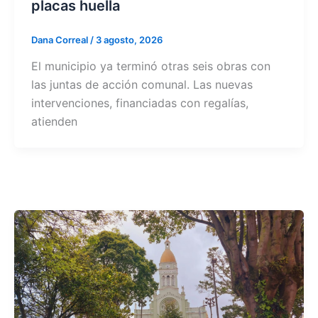
placas huella
Dana Correal
/
3 agosto, 2026
El municipio ya terminó otras seis obras con
las juntas de acción comunal. Las nuevas
intervenciones, financiadas con regalías,
atienden