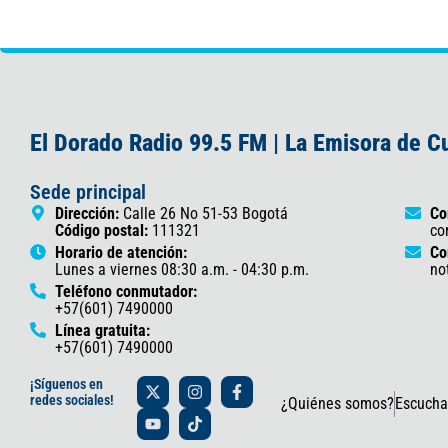
El Dorado Radio 99.5 FM | La Emisora de 
Sede principal
Dirección:
Calle 26 No 51-53 Bogotá
Co
Código postal:
111321
co
Horario de atención:
Co
Lunes a viernes 08:30 a.m. - 04:30 p.m.
no
Teléfono conmutador:
+57(601) 7490000
Línea gratuita:
+57(601) 7490000
X
Y
I
T
F
¡Síguenos en
-
o
n
i
a
redes sociales!
¿Quiénes somos?
Escucha
t
u
s
k
c
w
t
t
t
e
i
u
a
o
b