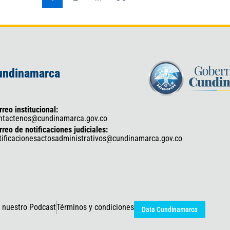
Cundinamarca
rreo institucional:
ntactenos@cundinamarca.gov.co
rreo de notificaciones judiciales:
tificacionesactosadministrativos@cundinamarca.gov.co
 nuestro Podcast
Términos y condiciones
Data Cundinamarca