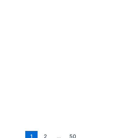
1
2
…
50