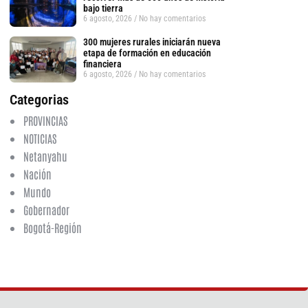
bajo tierra
6 agosto, 2026
No hay comentarios
300 mujeres rurales iniciarán nueva
etapa de formación en educación
financiera
6 agosto, 2026
No hay comentarios
Categorias
PROVINCIAS
tsApp
NOTICIAS
Netanyahu
Nación
Mundo
Gobernador
Bogotá-Región