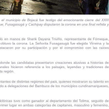
 el municipio de Bojacá fue testigo del emocionante cierre del XXIII
 Fusagasugá y Cachipay disputaron la corona en una final reñida y
dó en manos de Sharik Dayana Triviño, representante de Fómeque,
 obtuvo la corona. La Señorita Fusagasugá fue elegida Virreina y la
destacaron por su participación y por el compromiso con las raíces
a, donde las candidatas presentaron creaciones alusivas a historias de
anales hicieron referencia a los paisajes, leyendas y tradiciones de
la región.
sentantes de distintas regiones del país, quienes mostraron su talento en
endo a delegaciones del Bambuco de los municipios cundinamarqueses,
lclóricas tuvo como ganador al departamento del Tolima, seguido de
 primer lugar en ambas categorías de capitanes, masculino y femenino,