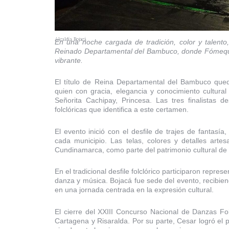
Alcaldía Bojacá
En una noche cargada de tradición, color y talento,
Reinado Departamental del Bambuco, donde Fómeque,
vibrante.
El título de Reina Departamental del Bambuco que
quien con gracia, elegancia y conocimiento cultural
Señorita Cachipay, Princesa. Las tres finalistas 
folclóricas que identifica a este certamen.
El evento inició con el desfile de trajes de fantasí
cada municipio. Las telas, colores y detalles artes
Cundinamarca, como parte del patrimonio cultural de 
En el tradicional desfile folclórico participaron repre
danza y música. Bojacá fue sede del evento, recibi
en una jornada centrada en la expresión cultural.
El cierre del XXIII Concurso Nacional de Danzas Fo
Cartagena y Risaralda. Por su parte, Cesar logró el