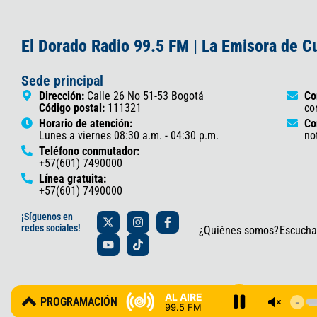
El Dorado Radio 99.5 FM | La Emisora de 
Sede principal
Dirección:
Calle 26 No 51-53 Bogotá
Co
Código postal:
111321
co
Horario de atención:
Co
Lunes a viernes 08:30 a.m. - 04:30 p.m.
no
Teléfono conmutador:
+57(601) 7490000
Línea gratuita:
+57(601) 7490000
X
Y
I
T
F
¡Síguenos en
-
o
n
i
a
redes sociales!
¿Quiénes somos?
Escucha
t
u
s
k
c
w
t
t
t
e
i
u
a
o
b
t
b
g
k
o
t
e
r
o
© 2025 Gobernación de Cundinamarca – Oficina de Prensa y Comun
e
a
k
AL AIRE
PROGRAMACIÓN
r
m
-
99.5 FM