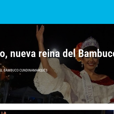
S?
NOTICIAS
COLOMBIA
BOGOTÁ
INTERNACIONAL
PROVINCIAS
iño, nueva reina del Bamb
 DEL BAMBUCO CUNDINAMARQUÉS