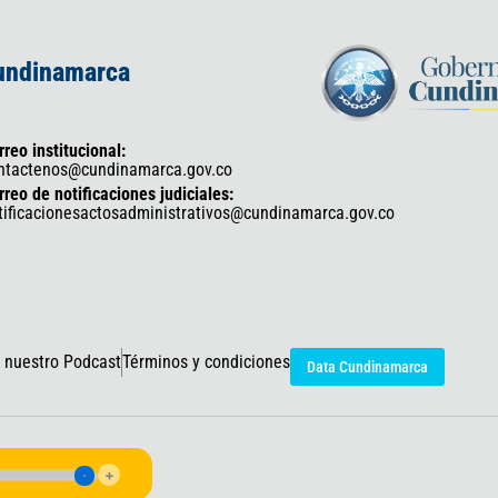
Cundinamarca
rreo institucional:
ntactenos@cundinamarca.gov.co
rreo de notificaciones judiciales:
tificacionesactosadministrativos@cundinamarca.gov.co
 nuestro Podcast
Términos y condiciones
Data Cundinamarca
icaciones