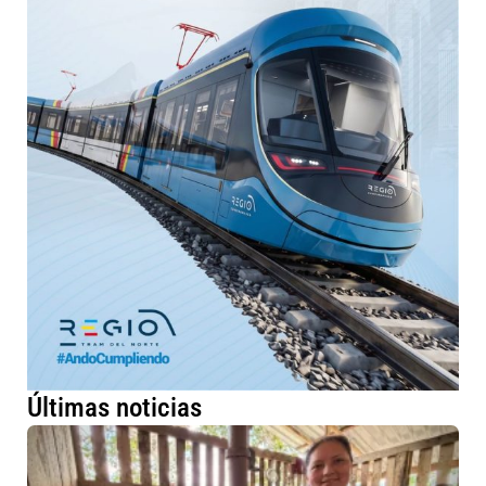
Últimas noticias
Má
fa
ru