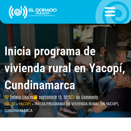
Ir
al
contenido
Inicia programa de
vivienda rural en Yacopí,
Cundinamarca
Tatiana Linares
septiembre 19, 2025
No Comments
INICIO
»
YACOPÍ
»
INICIA PROGRAMA DE VIVIENDA RURAL EN YACOPÍ,
CUNDINAMARCA