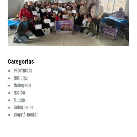
in
nu
et
fo
en
ed
fi
6 a
20
ha
co
Categorias
PROVINCIAS
NOTICIAS
Netanyahu
Nación
Mundo
Gobernador
Bogotá-Región