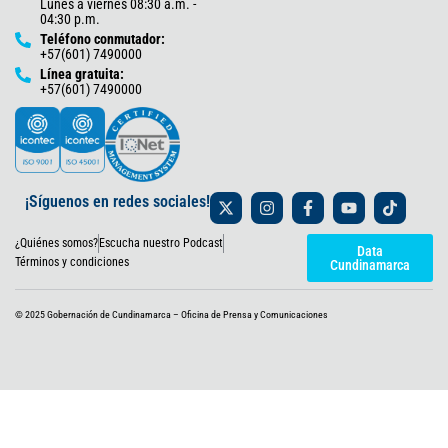
Lunes a viernes 08:30 a.m. -
04:30 p.m.
Teléfono conmutador:
+57(601) 7490000
Línea gratuita:
+57(601) 7490000
X
I
F
Y
T
¡Síguenos en redes sociales!
-
n
a
o
i
t
s
c
u
k
¿Quiénes somos?
Escucha nuestro Podcast
w
t
e
t
t
Data
i
a
b
u
o
Términos y condiciones
Cundinamarca
t
g
o
b
k
t
r
o
e
e
a
k
© 2025 Gobernación de Cundinamarca – Oficina de Prensa y Comunicaciones
r
m
-
f