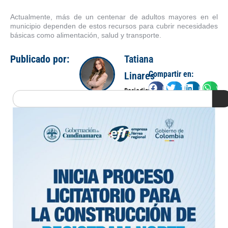
Actualmente, más de un centenar de adultos mayores en el
municipio dependen de estos recursos para cubrir necesidades
básicas como alimentación, salud y transporte.
Publicado por:
Tatiana
Compartir en:
Linares
Facebook
Twitter
LinkedIn
Wha
Periodista
Search