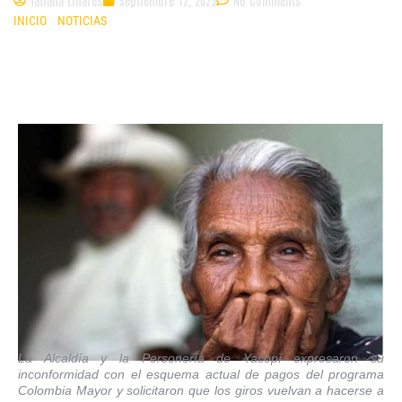
INICIO
»
NOTICIAS
»
YACOPÍ PIDE A PROSPERIDAD SOCIAL BANCARIZAR
PAGOS DEL PROGRAMA COLOMBIA MAYOR
La Alcaldía y la Personería de Yacopí expresaron su
inconformidad con el esquema actual de pagos del programa
Colombia Mayor y solicitaron que los giros vuelvan a hacerse a