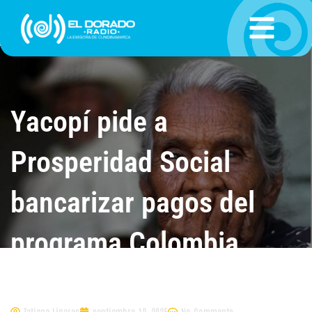
Ir
al
contenido
Yacopí pide a
Prosperidad Social
bancarizar pagos del
programa Colombia
Mayor
Tatiana Linares
septiembre 12, 2025
No Comments