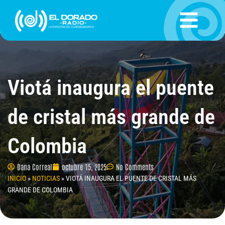
Ir
al
contenido
Viotá inaugura el puente
de cristal más grande de
Colombia
Dana Correal
octubre 15, 2025
No Comments
INICIO
»
NOTICIAS
»
VIOTÁ INAUGURA EL PUENTE DE CRISTAL MÁS
GRANDE DE COLOMBIA