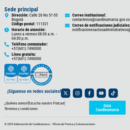
Sede principal
Dirección:
Calle 26 No 51-53
Correo institucional:
Bogotá
contactenos@cundinamarca.gov.co
Código postal:
111321
Correo de notificaciones judiciales
Horario de atención:
notificacionesactosadministrativo
Lunes a viernes 08:30 a.m. -
04:30 p.m.
Teléfono conmutador:
+57(601) 7490000
Línea gratuita:
+57(601) 7490000
X
I
F
Y
T
¡Síguenos en redes sociales!
-
n
a
o
i
t
s
c
u
k
¿Quiénes somos?
Escucha nuestro Podcast
w
t
e
t
t
Data
i
a
b
u
o
Términos y condiciones
Cundinamarca
t
g
o
b
k
t
r
o
e
e
a
k
© 2025 Gobernación de Cundinamarca – Oficina de Prensa y Comunicaciones
r
m
-