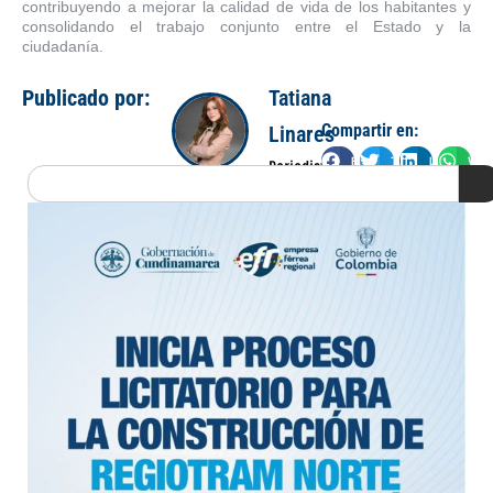
contribuyendo a mejorar la calidad de vida de los habitantes y
consolidando el trabajo conjunto entre el Estado y la
ciudadanía.
Publicado por:
Tatiana
Compartir en:
Linares
Facebook
Twitter
LinkedIn
Wha
Periodista
Search