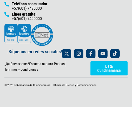
Teléfono conmutador:
+57(601) 7490000
Línea gratuita:
+57(601) 7490000
X
I
F
Y
T
¡Síguenos en redes sociales!
-
n
a
o
i
t
s
c
u
k
¿Quiénes somos?
Escucha nuestro Podcast
w
t
e
t
t
Data
i
a
b
u
o
Términos y condiciones
Cundinamarca
t
g
o
b
k
t
r
o
e
e
a
k
© 2025 Gobernación de Cundinamarca – Oficina de Prensa y Comunicaciones
r
m
-
f