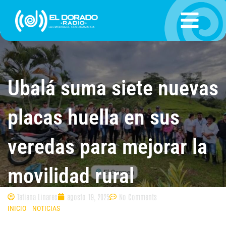
Ir
al
contenido
Ubalá suma siete nuevas
placas huella en sus
veredas para mejorar la
movilidad rural
Tatiana Linares
agosto 19, 2025
No Comments
INICIO
»
NOTICIAS
»
UBALÁ SUMA SIETE NUEVAS PLACAS HUELLA EN SUS
VEREDAS PARA MEJORAR LA MOVILIDAD RURAL