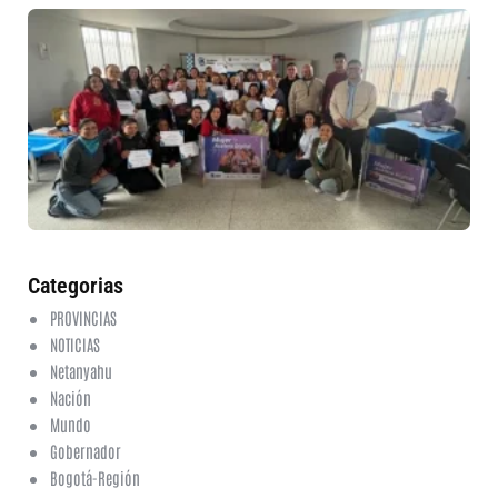
30
mu
ru
in
nu
et
fo
en
ed
fi
6 a
20
ha
co
Categorias
PROVINCIAS
NOTICIAS
Netanyahu
Nación
Mundo
Gobernador
Bogotá-Región