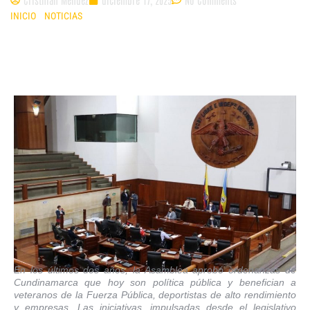
INICIO
»
NOTICIAS
»
TRES ORDENANZAS TRANSFORMAN A
CUNDINAMARCA EN BIENESTAR, DEPORTE Y DERECHOS HUMANOS
En los últimos dos años, la Asamblea aprobó ordenanzas de
Cundinamarca que hoy son política pública y benefician a
veteranos de la Fuerza Pública, deportistas de alto rendimiento
y empresas. Las iniciativas, impulsadas desde el legislativo