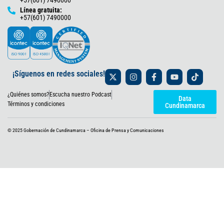
Línea gratuita:
+57(601) 7490000
X
I
F
Y
T
¡Síguenos en redes sociales!
-
n
a
o
i
t
s
c
u
k
¿Quiénes somos?
Escucha nuestro Podcast
w
t
e
t
t
Data
i
a
b
u
o
Términos y condiciones
Cundinamarca
t
g
o
b
k
t
r
o
e
e
a
k
© 2025 Gobernación de Cundinamarca – Oficina de Prensa y Comunicaciones
r
m
-
f