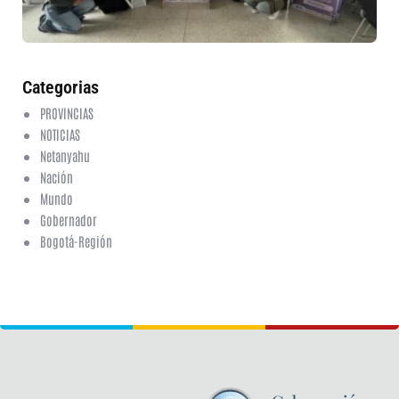
fi
6 a
20
ha
co
Categorias
PROVINCIAS
NOTICIAS
Netanyahu
Nación
Mundo
Gobernador
Bogotá-Región