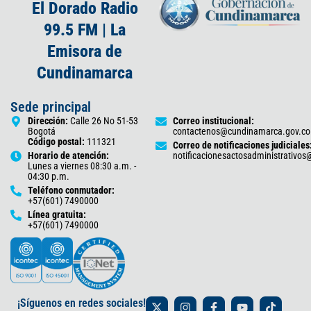
El Dorado Radio
99.5 FM | La
Emisora de
Cundinamarca
Sede principal
Dirección:
Calle 26 No 51-53
Correo institucional:
Bogotá
contactenos@cundinamarca.gov.co
Código postal:
111321
Correo de notificaciones judiciales
Horario de atención:
notificacionesactosadministrativo
Lunes a viernes 08:30 a.m. -
04:30 p.m.
Teléfono conmutador:
+57(601) 7490000
Línea gratuita:
+57(601) 7490000
X
I
F
Y
T
¡Síguenos en redes sociales!