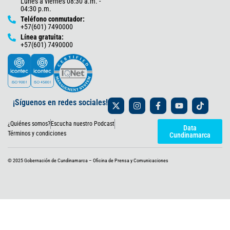
Lunes a viernes 08:30 a.m. -
04:30 p.m.
Teléfono conmutador:
+57(601) 7490000
Línea gratuita:
+57(601) 7490000
X
I
F
Y
T
¡Síguenos en redes sociales!
-
n
a
o
i
t
s
c
u
k
¿Quiénes somos?
Escucha nuestro Podcast
w
t
e
t
t
Data
i
a
b
u
o
Términos y condiciones
Cundinamarca
t
g
o
b
k
t
r
o
e
e
a
k
© 2025 Gobernación de Cundinamarca – Oficina de Prensa y Comunicaciones
r
m
-
f