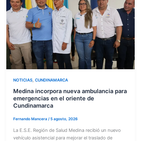
,
NOTICIAS
CUNDINAMARCA
Medina incorpora nueva ambulancia para
emergencias en el oriente de
Cundinamarca
Fernando Mancera
/
5 agosto, 2026
La E.S.E. Región de Salud Medina recibió un nuevo
vehículo asistencial para mejorar el traslado de