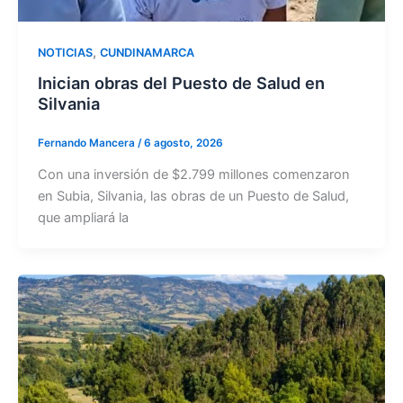
,
NOTICIAS
CUNDINAMARCA
Inician obras del Puesto de Salud en
Silvania
Fernando Mancera
/
6 agosto, 2026
Con una inversión de $2.799 millones comenzaron
en Subia, Silvania, las obras de un Puesto de Salud,
que ampliará la