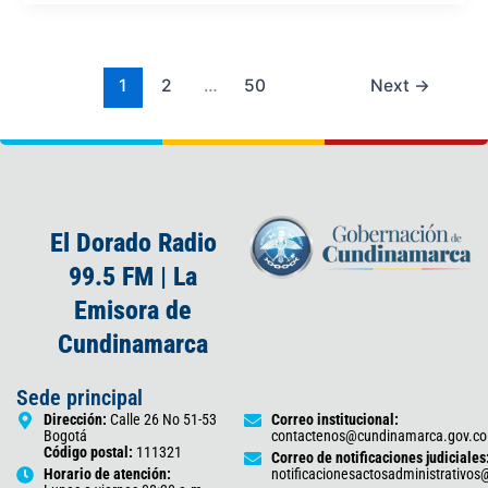
1
2
…
50
Next
→
El Dorado Radio
99.5 FM | La
Emisora de
Cundinamarca
Sede principal
Dirección:
Calle 26 No 51-53
Correo institucional:
Bogotá
contactenos@cundinamarca.gov.co
Código postal:
111321
Correo de notificaciones judiciales
Horario de atención:
notificacionesactosadministrativo