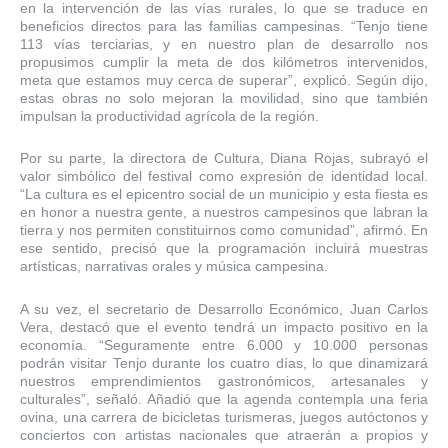
en la intervención de las vías rurales, lo que se traduce en
beneficios directos para las familias campesinas. “Tenjo tiene
113 vías terciarias, y en nuestro plan de desarrollo nos
propusimos cumplir la meta de dos kilómetros intervenidos,
meta que estamos muy cerca de superar”, explicó. Según dijo,
estas obras no solo mejoran la movilidad, sino que también
impulsan la productividad agrícola de la región.
Por su parte, la directora de Cultura, Diana Rojas, subrayó el
valor simbólico del festival como expresión de identidad local.
“La cultura es el epicentro social de un municipio y esta fiesta es
en honor a nuestra gente, a nuestros campesinos que labran la
tierra y nos permiten constituirnos como comunidad”, afirmó. En
ese sentido, precisó que la programación incluirá muestras
artísticas, narrativas orales y música campesina.
A su vez, el secretario de Desarrollo Económico, Juan Carlos
Vera, destacó que el evento tendrá un impacto positivo en la
economía. “Seguramente entre 6.000 y 10.000 personas
podrán visitar Tenjo durante los cuatro días, lo que dinamizará
nuestros emprendimientos gastronómicos, artesanales y
culturales”, señaló. Añadió que la agenda contempla una feria
ovina, una carrera de bicicletas turismeras, juegos autóctonos y
conciertos con artistas nacionales que atraerán a propios y