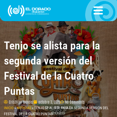
Ir
al
contenido
Tenjo se alista para la
segunda versión del
Festival de la Cuatro
Puntas
Cristhian Méndez
octubre 3, 2025
No Comments
INICIO
»
NOTICIAS
»
TENJO SE ALISTA PARA LA SEGUNDA VERSIÓN DEL
FESTIVAL DE LA CUATRO PUNTAS