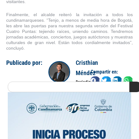
visitantes.
Finalmente, el alcalde reiteró la invitación a todos los
cundinamarqueses. “Tenjo, a menos de media hora de Bogotá,
les abre las puertas para nuestra segunda versión del Festival
Cuatro Puntas: tejiendo raíces, uniendo caminos. Tendremos
jornadas académicas, conciertos, juegos autóctonos y muestras
culturales de gran nivel. Están todos cordialmente invitados”,
concluyó.
Publicado por:
Cristhian
Compartir en:
Méndez
Facebook
Twitter
LinkedIn
Wha
Periodista
Search