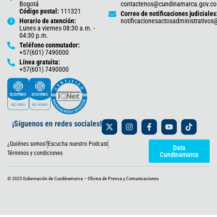
Bogotá
contactenos@cundinamarca.gov.co
Código postal:
111321
Correo de notificaciones judiciales
Horario de atención:
notificacionesactosadministrativo
Lunes a viernes 08:30 a.m. -
04:30 p.m.
Teléfono conmutador:
+57(601) 7490000
Línea gratuita:
+57(601) 7490000
X
I
F
Y
T
¡Síguenos en redes sociales!
-
n
a
o
i
t
s
c
u
k
¿Quiénes somos?
Escucha nuestro Podcast
w
t
e
t
t
Data
i
a
b
u
o
Términos y condiciones
Cundinamarca
t
g
o
b
k
t
r
o
e
e
a
k
© 2025 Gobernación de Cundinamarca – Oficina de Prensa y Comunicaciones
r
m
-
f