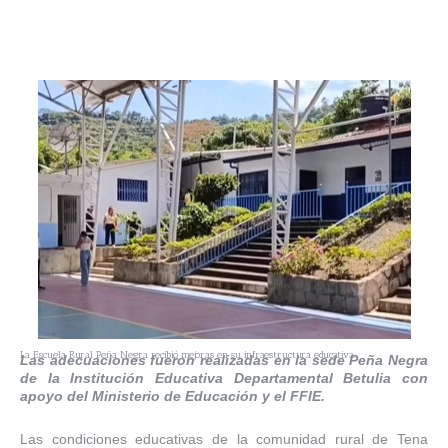
La Escuela Rural Peña Negra recibió mejoras en su infraestructura educativa.
Las adecuaciones fueron realizadas en la sede Peña Negra
de la Institución Educativa Departamental Betulia con
apoyo del Ministerio de Educación y el FFIE.
Las condiciones educativas de la comunidad rural de Tena