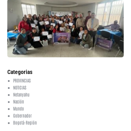
30
mu
ru
in
nu
et
fo
en
ed
fi
6 a
20
ha
co
Categorias
PROVINCIAS
NOTICIAS
Netanyahu
Nación
Mundo
Gobernador
Bogotá-Región