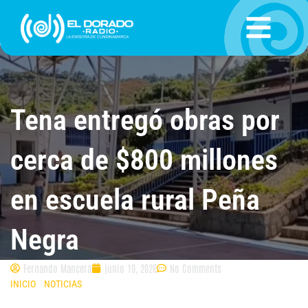
Ir
al
contenido
Tena entregó obras por
cerca de $800 millones
en escuela rural Peña
Negra
Fernando Mancera
junio 19, 2026
No Comments
INICIO
»
NOTICIAS
»
TENA ENTREGÓ OBRAS POR CERCA DE $800
MILLONES EN ESCUELA RURAL PEÑA NEGRA