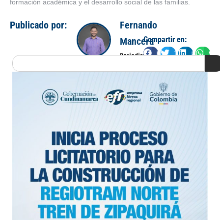
formación académica y el desarrollo social de las familias.
Publicado por:
Fernando
Compartir en:
Mancera
Facebook
Twitter
LinkedIn
Wha
Periodista
Search