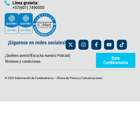
Línea gratuita:
+57(601) 7490000
X
I
F
Y
T
¡Síguenos en redes sociales!
-
n
a
o
i
t
s
c
u
k
¿Quiénes somos?
Escucha nuestro Podcast
w
t
e
t
t
Data
i
a
b
u
o
Términos y condiciones
Cundinamarca
t
g
o
b
k
t
r
o
e
e
a
k
© 2025 Gobernación de Cundinamarca – Oficina de Prensa y Comunicaciones
r
m
-
f