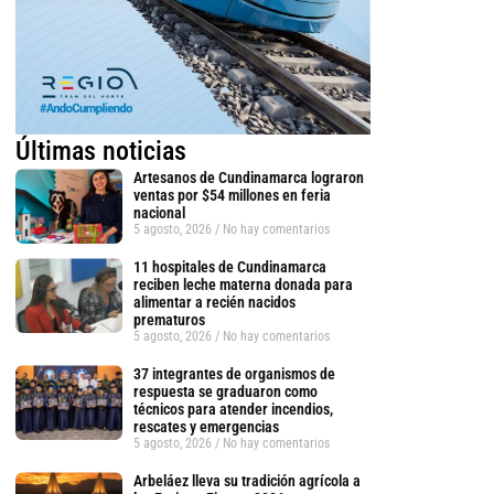
Últimas noticias
Artesanos de Cundinamarca lograron
ventas por $54 millones en feria
nacional
5 agosto, 2026
No hay comentarios
11 hospitales de Cundinamarca
reciben leche materna donada para
alimentar a recién nacidos
prematuros
5 agosto, 2026
No hay comentarios
37 integrantes de organismos de
respuesta se graduaron como
técnicos para atender incendios,
rescates y emergencias
5 agosto, 2026
No hay comentarios
Arbeláez lleva su tradición agrícola a