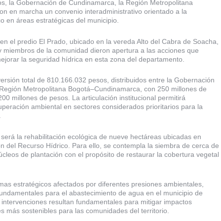
sos, la Gobernación de Cundinamarca, la Región Metropolitana
n en marcha un convenio interadministrativo orientado a la
co en áreas estratégicas del municipio.
zó en el predio El Prado, ubicado en la vereda Alto del Cabra de Soacha,
 y miembros de la comunidad dieron apertura a las acciones que
ejorar la seguridad hídrica en esta zona del departamento.
sión total de 810.166.032 pesos, distribuidos entre la Gobernación
 Región Metropolitana Bogotá–Cundinamarca, con 250 millones de
00 millones de pesos. La articulación institucional permitirá
cuperación ambiental en sectores considerados prioritarios para la
.
 será la rehabilitación ecológica de nueve hectáreas ubicadas en
n del Recurso Hídrico. Para ello, se contempla la siembra de cerca de
úcleos de plantación con el propósito de restaurar la cobertura vegetal
as estratégicos afectados por diferentes presiones ambientales,
 fundamentales para el abastecimiento de agua en el municipio de
 intervenciones resultan fundamentales para mitigar impactos
s más sostenibles para las comunidades del territorio.