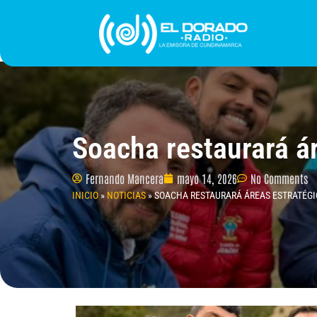
Ir
al
contenido
INICIO
PROGRAMACIÓN
¿QUIÉNES SOMO
Soacha restaurará ár
Fernando Mancera
mayo 14, 2026
No Comments
INICIO
»
NOTICIAS
»
SOACHA RESTAURARÁ ÁREAS ESTRATÉGI