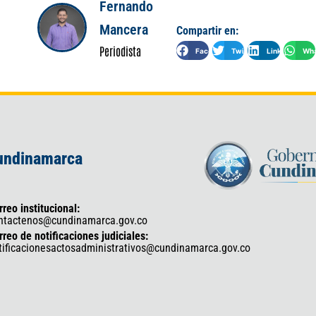
Fernando
Mancera
Compartir en:
Periodista
Facebook
Twitter
LinkedIn
Wha
Cundinamarca
rreo institucional:
ntactenos@cundinamarca.gov.co
rreo de notificaciones judiciales:
tificacionesactosadministrativos@cundinamarca.gov.co