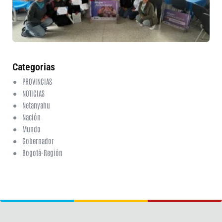
en
ed
fi
6 a
20
ha
co
Categorias
PROVINCIAS
NOTICIAS
Netanyahu
Nación
Mundo
Gobernador
Bogotá-Región