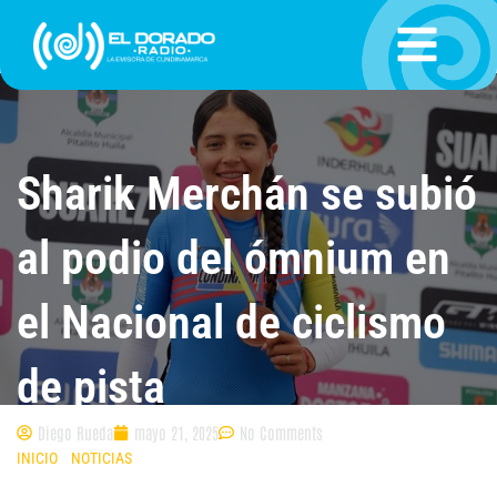
Ir
al
contenido
Sharik Merchán se subió
al podio del ómnium en
el Nacional de ciclismo
de pista
Diego Rueda
mayo 21, 2025
No Comments
INICIO
»
NOTICIAS
»
SHARIK MERCHÁN SE SUBIÓ AL PODIO DEL ÓMNIUM
EN EL NACIONAL DE CICLISMO DE PISTA