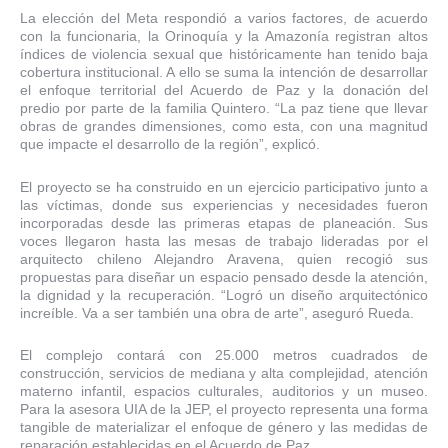
La elección del Meta respondió a varios factores, de acuerdo
con la funcionaria, la Orinoquía y la Amazonía registran altos
índices de violencia sexual que históricamente han tenido baja
cobertura institucional. A ello se suma la intención de desarrollar
el enfoque territorial del Acuerdo de Paz y la donación del
predio por parte de la familia Quintero. “La paz tiene que llevar
obras de grandes dimensiones, como esta, con una magnitud
que impacte el desarrollo de la región”, explicó.
El proyecto se ha construido en un ejercicio participativo junto a
las víctimas, donde sus experiencias y necesidades fueron
incorporadas desde las primeras etapas de planeación. Sus
voces llegaron hasta las mesas de trabajo lideradas por el
arquitecto chileno Alejandro Aravena, quien recogió sus
propuestas para diseñar un espacio pensado desde la atención,
la dignidad y la recuperación. “Logró un diseño arquitectónico
increíble. Va a ser también una obra de arte”, aseguró Rueda.
El complejo contará con 25.000 metros cuadrados de
construcción, servicios de mediana y alta complejidad, atención
materno infantil, espacios culturales, auditorios y un museo.
Para la asesora UIA de la JEP, el proyecto representa una forma
tangible de materializar el enfoque de género y las medidas de
reparación establecidas en el Acuerdo de Paz.