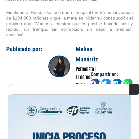
Finalmente, Rueda destacó que el hospital tendrá una inversión
de $194.000 millones y que la meta es iniciar su construcción el
próximo año. “Vamos a mostrar que es posible hacerlo bien y
rápido, sin trampa, sin corrupción, sin dejar a medias”,
concluyó.
Publicado por:
Melisa
Munárriz
Periodista |
Compartir en:
El dorado
Facebook
Twitter
LinkedIn
Wha
Radio
Search