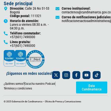
Sede principal
Dirección:
Calle 26 No 51-53
Correo institucional:
Bogotá
contactenos@cundinamarca.gov.co
Código postal:
111321
Correo de notificaciones judiciales
Horario de atención:
notificacionesactosadministrativo
Lunes a viernes 08:30 a.m. -
04:30 p.m.
Teléfono conmutador:
+57(601) 7490000
Línea gratuita:
+57(601) 7490000
X
I
F
Y
T
¡Síguenos en redes sociales!
-
n
a
o
i
t
s
c
u
k
¿Quiénes somos?
Escucha nuestro Podcast
w
t
e
t
t
Data
i
a
b
u
o
Términos y condiciones
Cundinamarca
t
g
o
b
k
t
r
o
e
e
a
k
© 2025 Gobernación de Cundinamarca – Oficina de Prensa y Comunicaciones
r
m
-
f