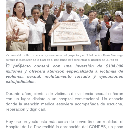
Víctimas del conflicto armado, representantes del proyecto y el Nobel de Paz Denis Mukwege
durante la instalación de la placa en el lote donde será construido el Hospital de La Paz en
Cumaral, Meta.
El proyecto contará con una inversión de $194.000
millones y ofrecerá atención especializada a víctimas de
violencia sexual, reclutamiento forzado y ejecuciones
extrajudiciales.
Durante años, cientos de víctimas de violencia sexual soñaron
con un lugar distinto a un hospital convencional. Un espacio
donde la atención médica estuviera acompañada de escucha,
reparación y dignidad.
Hoy ese proyecto está más cerca de convertirse en realidad, el
Hospital de La Paz recibió la aprobación del CONPES, un paso