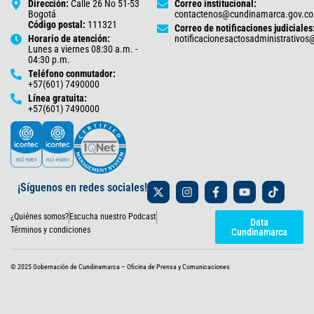
Dirección:
Calle 26 No 51-53
Correo institucional:
Bogotá
contactenos@cundinamarca.gov.co
Código postal:
111321
Correo de notificaciones judiciales
Horario de atención:
notificacionesactosadministrativo
Lunes a viernes 08:30 a.m. -
04:30 p.m.
Teléfono conmutador:
+57(601) 7490000
Línea gratuita:
+57(601) 7490000
X
I
F
Y
T
¡Síguenos en redes sociales!
-
n
a
o
i
t
s
c
u
k
¿Quiénes somos?
Escucha nuestro Podcast
w
t
e
t
t
Data
i
a
b
u
o
Términos y condiciones
Cundinamarca
t
g
o
b
k
t
r
o
e
e
a
k
© 2025 Gobernación de Cundinamarca – Oficina de Prensa y Comunicaciones
r
m
-
f