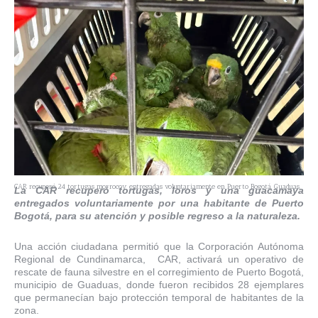
CAR recuperó 24 tortugas morrocoy entregadas voluntariamente en Puerto Bogotá, Guaduas.
La CAR recuperó tortugas, loros y una guacamaya
entregados voluntariamente por una habitante de Puerto
Bogotá, para su atención y posible regreso a la naturaleza.
Una acción ciudadana permitió que la Corporación Autónoma
Regional de Cundinamarca, CAR, activará un operativo de
rescate de fauna silvestre en el corregimiento de Puerto Bogotá,
municipio de Guaduas, donde fueron recibidos 28 ejemplares
que permanecían bajo protección temporal de habitantes de la
zona.