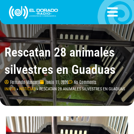
Ir
al
contenido
Rescatan 28 animales
silvestres en Guaduas
Fernando Mancera
junio 11, 2026
No Comments
INICIO
»
NOTICIAS
»
RESCATAN 28 ANIMALES SILVESTRES EN GUADUAS