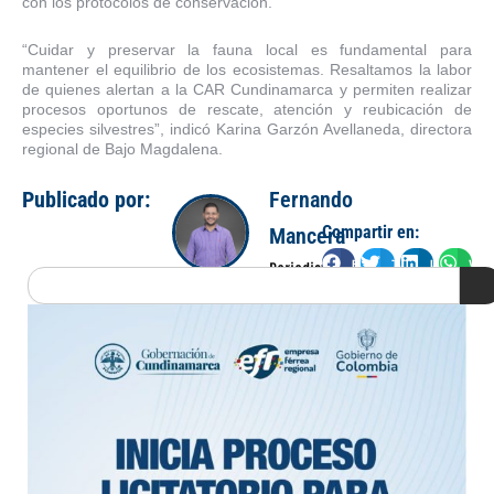
con los protocolos de conservación.
“Cuidar y preservar la fauna local es fundamental para
mantener el equilibrio de los ecosistemas. Resaltamos la labor
de quienes alertan a la CAR Cundinamarca y permiten realizar
procesos oportunos de rescate, atención y reubicación de
especies silvestres”, indicó Karina Garzón Avellaneda, directora
regional de Bajo Magdalena.
Publicado por:
Fernando
Compartir en:
Mancera
Facebook
Twitter
LinkedIn
Wha
Periodista
Search