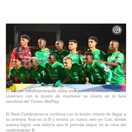
El equipo cundinamarqués visita este jueves el estadio Pascual
Guerrero con la ilusión de mantener su invicto en la fase
semifinal del Torneo BetPlay.
El Real Cundinamarca continúa con la ilusión intacta de llegar a
su primera final en la B y tendrá un nuevo reto en Cali, donde
espera lograr una victoria que le permita seguir en la cima del
cuadrangular B.