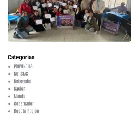
nu
et
fo
en
ed
fi
6 a
20
ha
co
Categorias
PROVINCIAS
NOTICIAS
Netanyahu
Nación
Mundo
Gobernador
Bogotá-Región