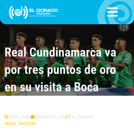
Ir
al
contenido
Real Cundinamarca va
por tres puntos de oro
en su visita a Boca
Juniors
Diego Rueda
noviembre 6, 2025
No Comments
INICIO
»
NOTICIAS
»
REAL CUNDINAMARCA VA POR TRES PUNTOS DE ORO
EN SU VISITA A BOCA JUNIORS