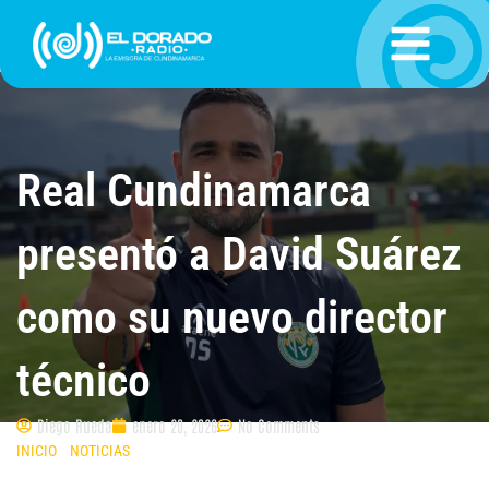
Ir
al
contenido
Real Cundinamarca
presentó a David Suárez
como su nuevo director
técnico
Diego Rueda
enero 20, 2026
No Comments
INICIO
»
NOTICIAS
»
REAL CUNDINAMARCA PRESENTÓ A DAVID SUÁREZ
COMO SU NUEVO DIRECTOR TÉCNICO