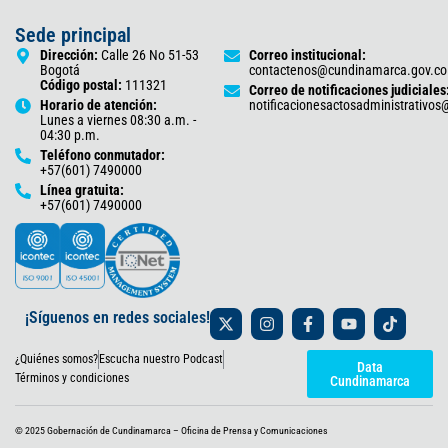
Sede principal
Dirección:
Calle 26 No 51-53
Correo institucional:
Bogotá
contactenos@cundinamarca.gov.co
Código postal:
111321
Correo de notificaciones judiciales
Horario de atención:
notificacionesactosadministrativo
Lunes a viernes 08:30 a.m. -
04:30 p.m.
Teléfono conmutador:
+57(601) 7490000
Línea gratuita:
+57(601) 7490000
X
I
F
Y
T
¡Síguenos en redes sociales!
-
n
a
o
i
t
s
c
u
k
¿Quiénes somos?
Escucha nuestro Podcast
w
t
e
t
t
Data
i
a
b
u
o
Términos y condiciones
Cundinamarca
t
g
o
b
k
t
r
o
e
e
a
k
© 2025 Gobernación de Cundinamarca – Oficina de Prensa y Comunicaciones
r
m
-