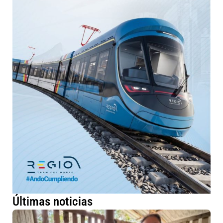
Últimas noticias
Má
fa