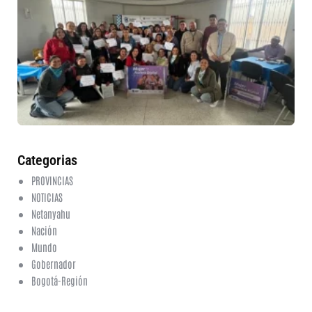
mu
ru
in
nu
et
fo
en
ed
fi
6 a
20
ha
co
Categorias
PROVINCIAS
NOTICIAS
Netanyahu
Nación
Mundo
Gobernador
Bogotá-Región