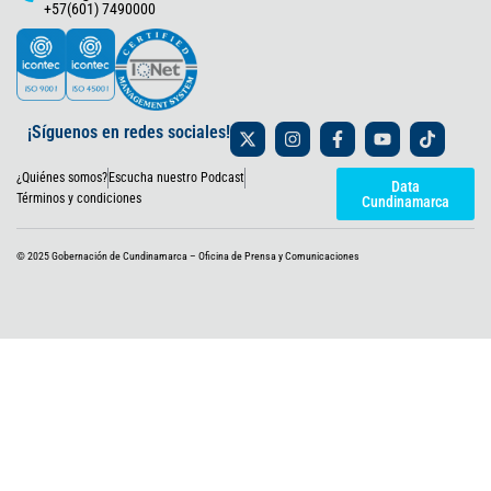
+57(601) 7490000
X
I
F
Y
T
¡Síguenos en redes sociales!
-
n
a
o
i
t
s
c
u
k
¿Quiénes somos?
Escucha nuestro Podcast
w
t
e
t
t
Data
i
a
b
u
o
Términos y condiciones
Cundinamarca
t
g
o
b
k
t
r
o
e
e
a
k
© 2025 Gobernación de Cundinamarca – Oficina de Prensa y Comunicaciones
r
m
-
f