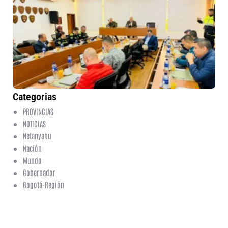
op
es
se
du
jo
de
6 
No
co
Categorias
PROVINCIAS
NOTICIAS
Netanyahu
Nación
Mundo
Gobernador
Bogotá-Región