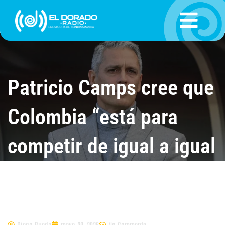
Ir
al
contenido
Patricio Camps cree que
Colombia “está para
competir de igual a igual
contra cualquiera” en el
Mundial 2026
Diego Rueda
mayo 20, 2026
No Comments