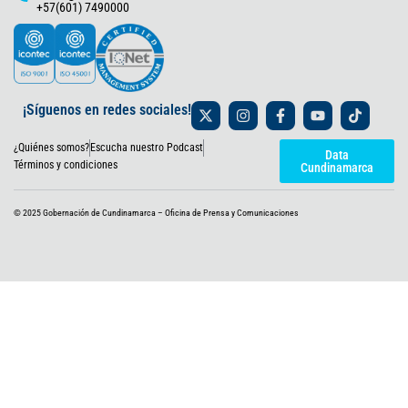
+57(601) 7490000
X
I
F
Y
T
¡Síguenos en redes sociales!
-
n
a
o
i
t
s
c
u
k
¿Quiénes somos?
Escucha nuestro Podcast
w
t
e
t
t
Data
i
a
b
u
o
Términos y condiciones
Cundinamarca
t
g
o
b
k
t
r
o
e
e
a
k
© 2025 Gobernación de Cundinamarca – Oficina de Prensa y Comunicaciones
r
m
-
f