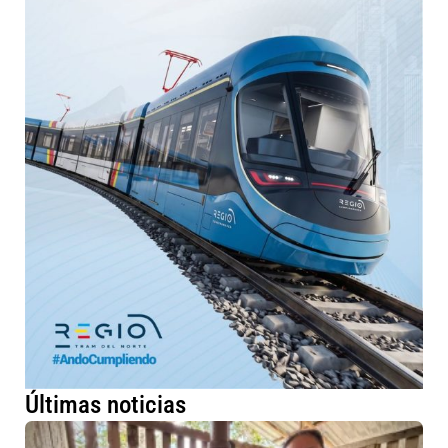
Últimas noticias
Má
fa