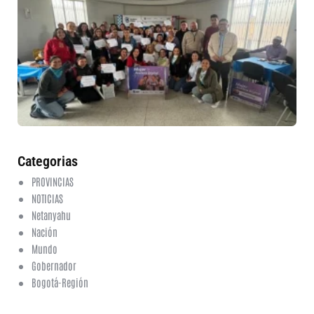
mu
ru
in
nu
et
fo
en
ed
fi
6 a
20
ha
co
Categorias
PROVINCIAS
NOTICIAS
Netanyahu
Nación
Mundo
Gobernador
Bogotá-Región