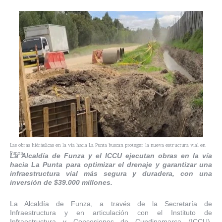
Las obras hidráulicas en la vía hacia La Punta buscan proteger la nueva estructura vial en
Funza.
La Alcaldía de Funza y el ICCU ejecutan obras en la vía
hacia La Punta para optimizar el drenaje y garantizar una
infraestructura vial más segura y duradera, con una
inversión de $39.000 millones.
La Alcaldía de Funza, a través de la Secretaría de
Infraestructura y en articulación con el Instituto de
Infraestructura y Concesiones de Cundinamarca (ICCU),