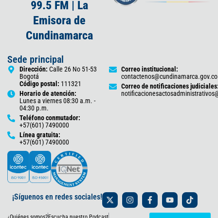
99.5 FM | La
Emisora de
Cundinamarca
Sede principal
Dirección:
Calle 26 No 51-53
Correo institucional:
Bogotá
contactenos@cundinamarca.gov.co
Código postal:
111321
Correo de notificaciones judiciales
Horario de atención:
notificacionesactosadministrativo
Lunes a viernes 08:30 a.m. -
04:30 p.m.
Teléfono conmutador:
+57(601) 7490000
Línea gratuita:
+57(601) 7490000
X
I
F
Y
T
¡Síguenos en redes sociales!
-
n
a
o
i
t
s
c
u
k
¿Quiénes somos?
Escucha nuestro Podcast