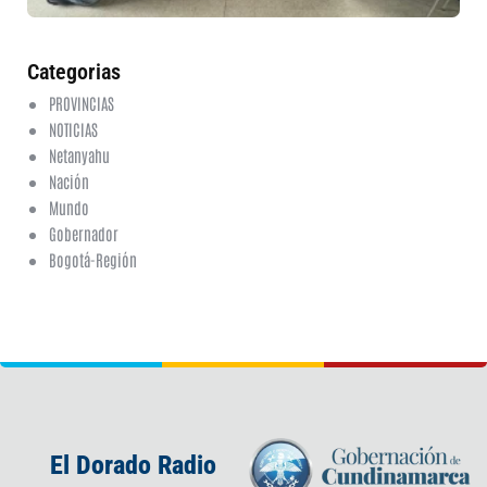
ha
co
Categorias
PROVINCIAS
NOTICIAS
Netanyahu
Nación
Mundo
Gobernador
Bogotá-Región
El Dorado Radio