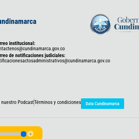
Cundinamarca
rreo institucional:
ntactenos@cundinamarca.gov.co
rreo de notificaciones judiciales:
tificacionesactosadministrativos@cundinamarca.gov.co
 nuestro Podcast
Términos y condiciones
Data Cundinamarca
icaciones