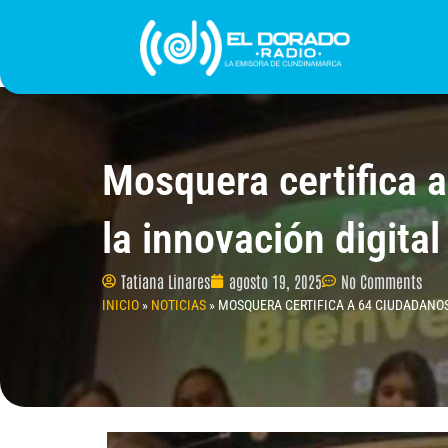
Ir
al
contenido
INICIO
PROGRAMACIÓN
¿QUIÉNES SOMO
Mosquera certifica 
la innovación digital
Tatiana Linares
agosto 19, 2025
No Comments
INICIO
»
NOTICIAS
»
MOSQUERA CERTIFICA A 64 CIUDADANOS