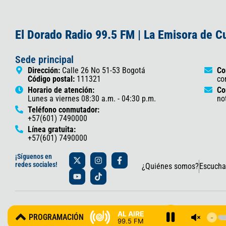
El Dorado Radio 99.5 FM | La Emisora de 
Sede principal
Dirección:
Calle 26 No 51-53 Bogotá
Co
Código postal:
111321
co
Horario de atención:
Co
Lunes a viernes 08:30 a.m. - 04:30 p.m.
no
Teléfono conmutador:
+57(601) 7490000
Línea gratuita:
+57(601) 7490000
X
Y
I
T
F
¡Síguenos en
-
o
n
i
a
redes sociales!
¿Quiénes somos?
Escucha
t
u
s
k
c
w
t
t
t
e
i
u
a
o
b
t
b
g
k
o
t
e
r
o
© 2025 Gobernación de Cundinamarca – Oficina de Prensa y Comun
e
a
k
AL AIRE
PROGRAMACIÓN
r
m
-
99.5 FM